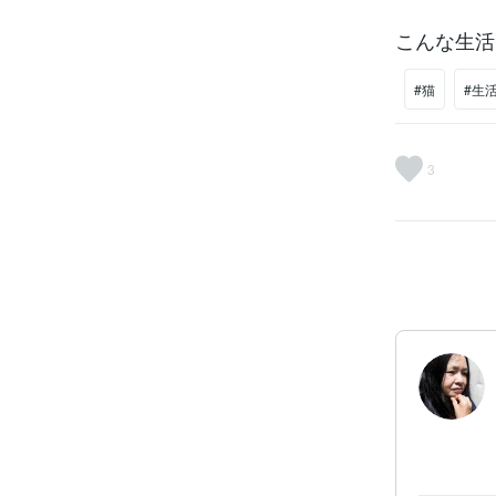
こんな生活
#猫
#生
3