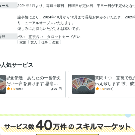
ュール
2024年4月より、毎週土曜日、日曜日が定休日、平日一日が不定休となり
諸事情により、2024年10月から12月まで長期お休みをいただき、2025
リニューアルオープンいたします。

楽しみにお待ちいただければ幸いです。
占い
霊視占い　タロットカード占い
分野
家族
友人
仕事
恋愛
の人気サービス
思念伝達 あなたの一番伝え
質問１つ 霊視で視
たい一言を届けます 思念伝
伝え致します 彼、彼
達 あなたのお気持ちを相手
になるあの人の気持
5.0
(695)
1,500
円
4.9
(4015)
の方にお届けします
を知りたいあなたへ