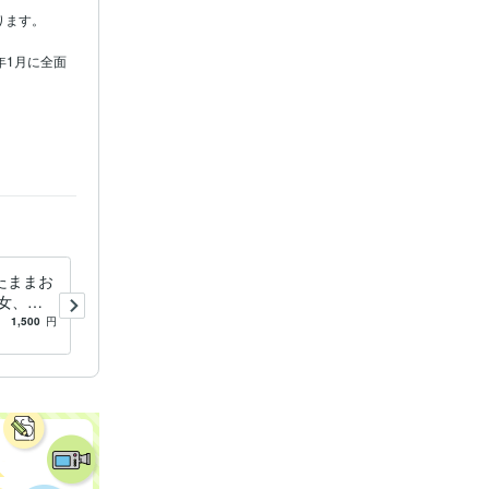
ます。

年1月に全面
たままお
霊視で視たままお伝えします
女、気
恋愛、仕事、友人などに対し
ちや状況
て視えたこと全てをお伝え致
1,500
円
4.9
(624)
5,000
円
します。