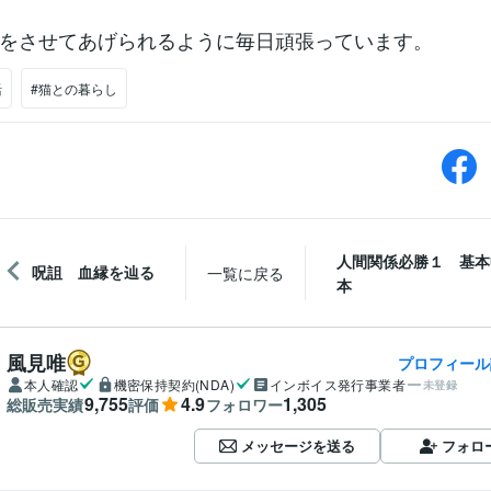
をさせてあげられるように毎日頑張っています。
活
#猫との暮らし
人間関係必勝１ 基本
呪詛 血縁を辿る
一覧に戻る
本
風見唯
プロフィール
本人確認
機密保持契約(NDA)
インボイス発行事業者
未登録
9,755
4.9
1,305
総販売実績
評価
フォロワー
メッセージを送る
フォロ