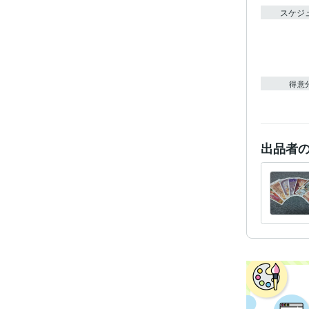
スケジ
得意
出品者