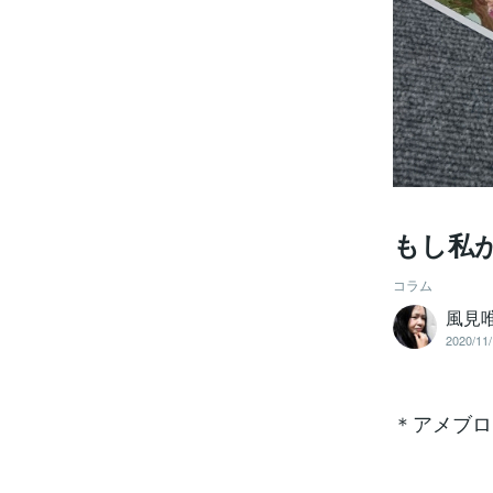
もし私
コラム
風見
2020/11/
＊アメブロ