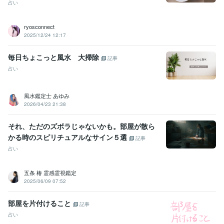
占い
ryosconnect
2025/12/24 12:17
毎日ちょこっと風水 大掃除
記事
占い
風水鑑定士 あゆみ
2026/04/23 21:38
それ、ただのズボラじゃないかも。部屋が散ら
かる時のスピリチュアルなサイン５選
記事
占い
五条 椿 霊感霊視鑑定
2025/06/09 07:52
部屋を片付けること
記事
占い