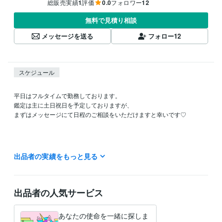
総販売実績
1
評価
0.0
フォロワー
12
無料で見積り相談
メッセージを送る
フォロー
12
スケジュール
平日はフルタイムで勤務しております。

鑑定は主に土日祝日を予定しておりますが、

まずはメッセージにて日程のご相談をいただけますと幸いです♡

出品者の実績をもっと見る
私の鑑定は、その場の即興で行うものではなく、

事前にお客様のホロスコープを深く読み込み、

出品者の人気サービス
準備を整えてからお話しさせていただくスタイルです。

あなたの使命を一緒に探しま
そのため、1日1名から2名様までの【完全予約制】としております。
