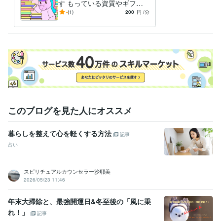
す もっている資質やギフト
を使って人生を切り開く
-
(1)
200
円
/分
魂の設計図や過去生という、非常にデリケートな内容を扱う鑑定です。

お一人おひとりの繊細なテーマに、静かに真摯に向き合いたいと考えて
おります。

ご予約の状況によっては、鑑定まで1週間ほどお時間をいただく場合もご
ざいます。

お待たせすることもあるかと存じますが、

その分、心を込めて準備をさせていただきます。

このブログを見た人にオススメ
ご理解いただけますと幸いです。

暮らしを整えて心を軽くする方法
記事
占い
あなたにお会いできることをお待ちしております。

スピリチュアルカウンセラー沙耶美
2026/05/23 11:46
年末大掃除と、最強開運日&冬至後の「風に乗
れ！」
記事