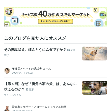
4年
アニマルコミュニケーター
取得年 : 2021年
得意分野
住まい・美容・生活相談
アニマルコミュニケーション
ペット相談
動物
占い
ハイヤーセルフリーディング
チャネリング
このブログを見た人にオススメ
語学力
英語
ビジネスレベル
その無駄吠え、ほんとうにムダですか？
記事
学び
守護霊とペットの通訳者 まりあ
2026/04/17 09:02
【第４回】なぜ「街角の家の犬」は、あんなに
吠えるのか？
記事
ライフスタイル
愛犬家をサポート／コーチ＆メモリアル動画
2026/08/06 06:25