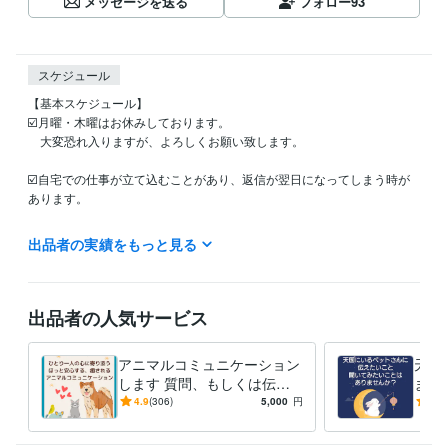
メッセージを送る
フォロー
93
スケジュール
【基本スケジュール】

☑️月曜・木曜はお休みしております。

　大変恐れ入りますが、よろしくお願い致します。

☑️自宅での仕事が立て込むことがあり、返信が翌日になってしまう時が
あります。

☑️鑑定結果をお送りするのに、早ければ1～3日ですが、1週間程かかって
出品者の実績をもっと見る
しまうことがあります。

なるべく早くお送りできるようにと思っておりますが、自宅での仕事の
兼ね合いや、私の体調により日数がかかってしまうことがあります。大
変恐れ入りますが、ご了承ください。

出品者の人気サービス
☑️なるべくご購入者様ひとりひとりに、十分な時間をかけて丁寧に対応
アニマルコミュニケーション
天国
したいと思っております。ですので、一度に承れる件数が限られており
します 質問、もしくは伝え
ます
ます。ご了承ください。
たいことを全部で3つ承りま
いこ
4.9
(306)
5,000
円
4.8
資格・検定
す☆
☆
アメリカ、カリフォルニア州認定マッサージセラピスト
取得年 : 201