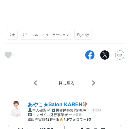
#犬
#アニマルコミュニケーション
#しつけ
4
一覧に戻る
あやこ★Salon KAREN
本人確認
機密保持契約(NDA)
未登録
インボイス発行事業者
未登録
総販売実績
428
評価
4.9
フォロワー
93