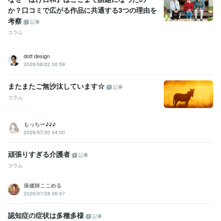
か？口コミで広がる作品に共通する3つの理由を
考察
記事
コラム
dott design
2026/08/02 00:59
またまたご無沙汰しています☆
記事
コラム
もっちー♪♪♪
2026/07/30 04:00
頑張りすぎる介護者
記事
コラム
保健師ここめる
2026/07/28 06:47
認知症の症状は多種多様
記事