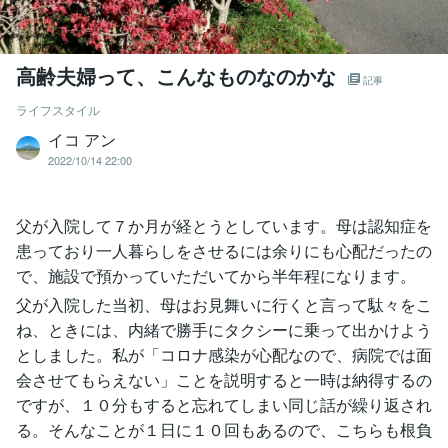
高齢夫婦って、こんなものなのかな
記事
ライフスタイル
イコ アン
2022/10/14 22:00
父が入院して７か月が経とうとしています。母は認知症を
患っており一人暮らしをさせるには余りにも心配だったの
で、施設で預かっていただいてから半年程になります。
父が入院した当初、母はお見舞いに行くと言って駄々をこ
ね、ときには、内緒で勝手にタクシーに乗って出かけよう
としました。私が「コロナ感染が心配なので、病院では面
会させてもらえない」ことを説明すると一時は納得するの
ですが、１０分もすると忘れてしまい同じ話が繰り返され
る。そんなことが１日に１０回もあるので、こちらも根負