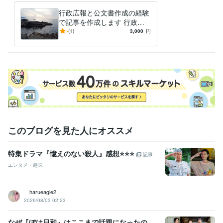
職歴
行政広報と公文書作成の経験
オフィス・イコアン
2021年6月 ~ 現在
で記事を作成します 行政広
報と公文書作成の経験で記事
-
(1)
3,000
円
ビジネス・クリエイティブツール
を作成し
Excel:25年
Google スプレッドシート:3年
Word:25年
その他ツール
文章の校正:25年
得意分野
ライティング・翻訳
文章作成と校正。通知文や手紙の校正など。
行政、各種ＰＲなど
このブログを見た人にオススメ
特集ドラマ『憶えのない殺人』感想⭐️⭐️⭐️
記事
エンタメ・趣味
harueagle2
2026/08/03 02:23
なぜ『ぼけ日和』はここまで話題になったの