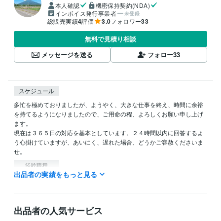
本人確認
機密保持契約(NDA)
インボイス発行事業者
未登録
総販売実績
4
評価
3.0
フォロワー
33
無料で見積り相談
メッセージを送る
フォロー
33
スケジュール
多忙を極めておりましたが、ようやく、大きな仕事を終え、時間に余裕
を持てるようになりましたので、ご用命の程、よろしくお願い申し上げ
ます。

現在は３６５日の対応を基本としています。２４時間以内に回答するよ
う心掛けていますが、あいにく、遅れた場合、どうかご容赦くださいま
せ。
経験職種
出品者の実績をもっと見る
クリエイター / ライター・編集
経験年数 : 3年
管理 / 財務
経験年数 : 20年
管理 / 総務
経験年数 : 14年
事務・ビジネスサポート / 事務（一般事務）
経験年数 : 38年
出品者の人気サービス
ライフスタイル・その他 / 公務員
経験年数 : 38年