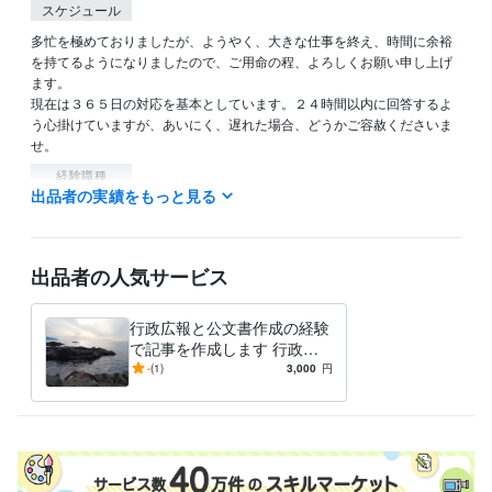
スケジュール
多忙を極めておりましたが、ようやく、大きな仕事を終え、時間に余裕
を持てるようになりましたので、ご用命の程、よろしくお願い申し上げ
ます。

現在は３６５日の対応を基本としています。２４時間以内に回答するよ
う心掛けていますが、あいにく、遅れた場合、どうかご容赦くださいま
せ。
経験職種
出品者の実績をもっと見る
クリエイター / ライター・編集
経験年数 : 3年
管理 / 財務
経験年数 : 20年
管理 / 総務
経験年数 : 14年
事務・ビジネスサポート / 事務（一般事務）
経験年数 : 38年
出品者の人気サービス
ライフスタイル・その他 / 公務員
経験年数 : 38年
職歴
行政広報と公文書作成の経験
オフィス・イコアン
2021年6月 ~ 現在
で記事を作成します 行政広
報と公文書作成の経験で記事
-
(1)
3,000
円
ビジネス・クリエイティブツール
を作成し
Excel:25年
Google スプレッドシート:3年
Word:25年
その他ツール
文章の校正:25年