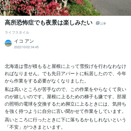
高所恐怖症でも夜景は楽しみたい
記事
ライフスタイル
イコ アン
2022/10/02 04:45
北海道は雪が積もると屋根に上って雪投げを行わなわなけ
ればなりません。でも先日アパートに転居したので、今年
から作業をする必要がなくなりました。
私は高いところが苦手なので、この作業をやらなくて良い
のが嬉しいのです。屋根に上るための梯子も嫌です。部屋
の照明の電球を交換するため脚立に上るときには、気持ち
を強く持つように自分に言い聞かせて作業をしています。
高いところに行ったときに下に落ちるかもしれないという
「不安」がつきまといます。