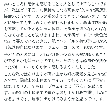
高いところに恐怖を感じることは人として正常らしいです
が、私ほど「不安」な気持ちになる高さが低いのは高所恐
怖症のようです。ガラス張の床でできている高いタワーな
どに登っても中心近くから離れられません。高速道路や峠
を運転しているときに高い位置にある橋を渡らなければな
らなくなることがありますよね。同乗者が「すごい景色だ
ね」と喜んでいるときに、私はハンドルを持つ手に力が入
り減速傾向になります。ジェットコースターも嫌いです。
子どものときには、どれだけ高い位置から飛び降りること
ができるかを競ったものでした。そのときは恐怖心が無か
ったのに、いつからか怖く感じるようになりました。
こんな私ではありますが高い山から町の夜景を見るのは好
きです。函館山の山頂までマイカーで行くことに「不安」
はありません。でもロープウェイには「不安」を感じま
す。函館山の山頂までの道路は残り１か月程で通行止めに
なるようです。週末に出かけてみようかと思っています。