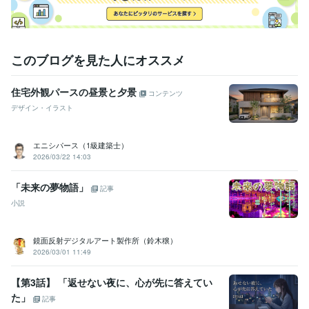
得意分野
ライティング・翻訳
文章作成と校正。通知文や手紙の校正など。
行政、各種ＰＲなど
このブログを見た人にオススメ
住宅外観パースの昼景と夕景
コンテンツ
デザイン・イラスト
エニシパース（1級建築士）
2026/03/22 14:03
「未来の夢物語」
記事
小説
鏡面反射デジタルアート製作所（鈴木穣）
2026/03/01 11:49
【第3話】 「返せない夜に、心が先に答えてい
た」
記事