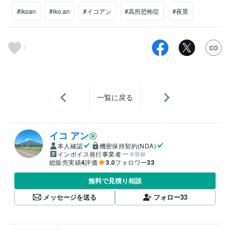
#ikoan
#iko.an
#イコアン
#高所恐怖症
#夜景
7
一覧に戻る
イコ アン
本人確認
機密保持契約(NDA)
インボイス発行事業者
未登録
総販売実績
4
評価
3.0
フォロワー
33
無料で見積り相談
メッセージを送る
フォロー
33