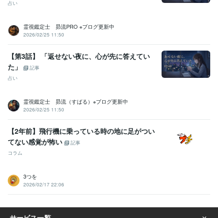
占い
霊視鑑定士 昴流PRO ※ブログ更新中
2026/02/25 11:50
【第3話】 「返せない夜に、心が先に答えてい
た」
記事
占い
霊視鑑定士 昴流（すばる）※ブログ更新中
2026/02/25 11:50
【2年前】飛行機に乗っている時の地に足がつい
てない感覚が怖い
記事
コラム
3つを
2026/02/17 22:06