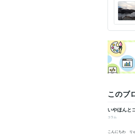
その他
得意
このブ
いやほんと
コラム
こんにちわ り