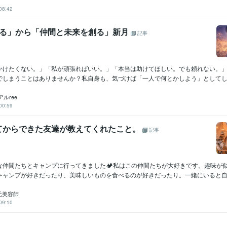
08:42
張る」から「仲間と未来を創る」新月
記事
かけたくない。」「私が頑張ればいい。」「本当は助けてほしい。でも頼れない。
でしまうことはありませんか？私自身も、気づけば「一人で何とかしよう」としてしま
ルree
00:59
てからできた友達が教えてくれたこと。
記事
な仲間たちとキャンプに行ってきました🏕️私はこの仲間たちが大好きです。趣味が
キャンプが好きだったり、美味しいものを食べるのが好きだったり。一緒にいると自然.
＊元美容師
09:10