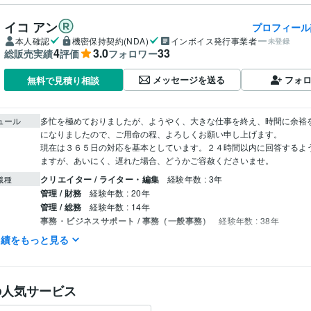
イコ アン
プロフィール
本人確認
機密保持契約(NDA)
インボイス発行事業者
未登録
4
3.0
33
総販売実績
評価
フォロワー
メッセージを送る
フォ
無料で見積り相談
ュール
多忙を極めておりましたが、ようやく、大きな仕事を終え、時間に余裕
になりましたので、ご用命の程、よろしくお願い申し上げます。

現在は３６５日の対応を基本としています。２４時間以内に回答するよ
ますが、あいにく、遅れた場合、どうかご容赦くださいませ。
クリエイター / ライター・編集
経験年数 : 3年
職種
管理 / 財務
経験年数 : 20年
管理 / 総務
経験年数 : 14年
事務・ビジネスサポート / 事務（一般事務）
経験年数 : 38年
ライフスタイル・その他 / 公務員
経験年数 : 38年
実績をもっと見る
オフィス・イコアン
2021年6月 ~ 現在
歴
Excel:25年
Google スプレッドシート:3年
Word:25年
クリエイ
の人気サービス
ツール