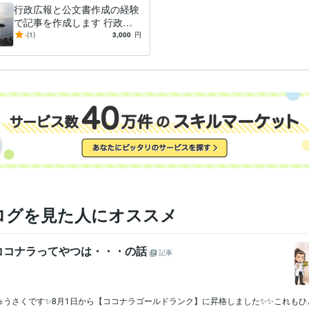
文章の校正:25年
ツール
行政広報と公文書作成の経験
で記事を作成します 行政広
ライティング・翻訳
文章作成と校正。通知文や手紙の校正など。
分野
報と公文書作成の経験で記事
-
(1)
3,000
円
行政、各種ＰＲなど
を作成し
ログを見た人にオススメ
ココナラってやつは・・・の話
記事
ゅうさくです✨8月1日から【ココナラゴールドランク】に昇格しました✨✨これもひ