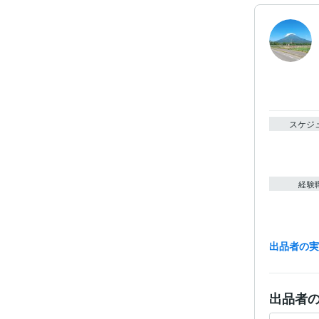
スケジ
経験
出品者の
職
ビジネス・
出品者
ティブ