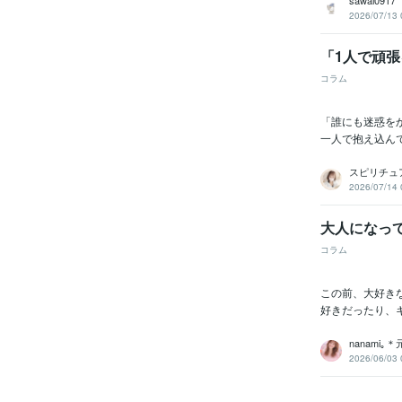
sawai0917
2026/07/13 
「1人で頑
コラム
「誰にも迷惑を
一人で抱え込ん
スピリチュア
2026/07/14 
大人になっ
コラム
この前、大好き
好きだったり、
nanami｡
2026/06/03 