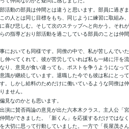
って仲間なのかと疑問に感じました。
部活動の部員は仲間とは違うと思います。部員に過ぎ
この人とは同じ目標をもち、同じように練習に取組み
に喜び悲しむ。そして次のステップへと向かう。それ
らの指導どおり部活動を過ごしている部員のことは仲
事においても同様です。同僚の中で、私が苦しんでい
し伸べてくれて、彼が苦労していれば私も一緒に汗を
なり、意見が食い違っても、ポストを争うようになっ
意識が継続しています。退職した今でも彼は私にとっ
す。しかし給料のためだけに働いているような同僚は
りません。
偏見なのかとも思います。
出演に賛否両論の意見が出た六本木クラス。主人公「
仲間ができました。「新くん」を応援するだけではな
を大切に思って行動していました。一方で「長屋茂さ