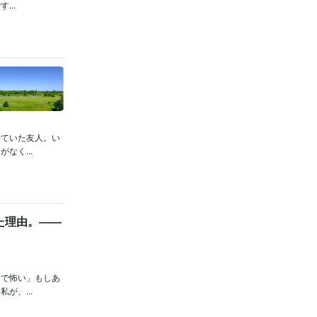
..
せていた友人。い
なく...
た理由。――
りで怖い」もしあ
が、...