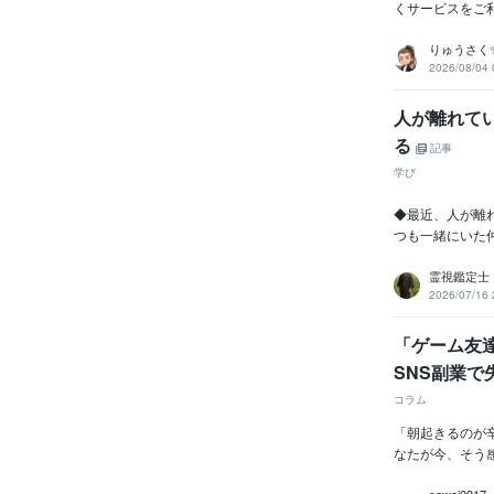
くサービスをご利
りゅうさく
2026/08/04 
人が離れて
る
記事
学び
◆最近、人が離
つも一緒にいた
霊視鑑定士
2026/07/16 
「ゲーム友
SNS副業
コラム
「朝起きるのが
なたが今、そう