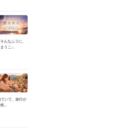
」そんなふうに、
うこ...
似ていて、旅行が
..