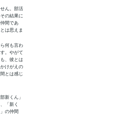
ません。部活
、その結果に
が仲間であ
間とは思えま
たら何も言わ
流す。やがて
ても、彼とは
てかけがえの
仲間とは感じ
宮部新くん」
く、「新く
ん」の仲間