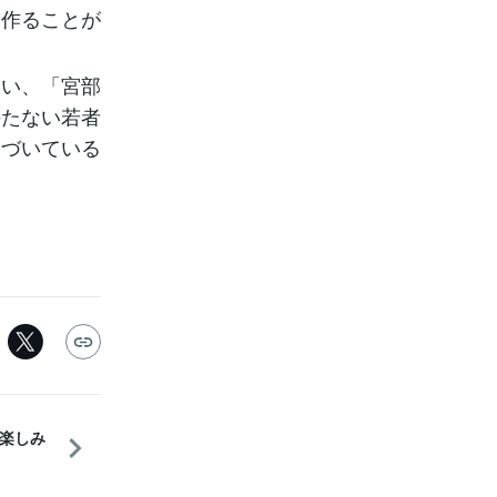
を作ることが
まい、「宮部
持たない若者
近づいている
楽しみ