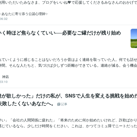
用いただいたみなさま、ブログをいいね💖で応援してくださるみなさんのおかげです.
✨あなたに寄り添う公認心理師✨
06:32
いく時ほど焦らなくていい──必要なご縁だけが残り始め
れていくように感じることはないだろうか昔はよく連絡を取っていた人。何でも話
仲間。そんな人たちと、気づけば少しずつ距離ができている。連絡が減る。会う機会が
 神凪
23:10
達が欲しかった」だけの私が、SNSで人生を変える挑戦を始め
で失敗したくないあなたへ。
記事
辛い」「会社の人間関係に疲れた」「将来のために何か始めたいけれど、詐欺ばか
感じているなら。少しだけ時間をください。これは、かつてコミュ障でニートだった私