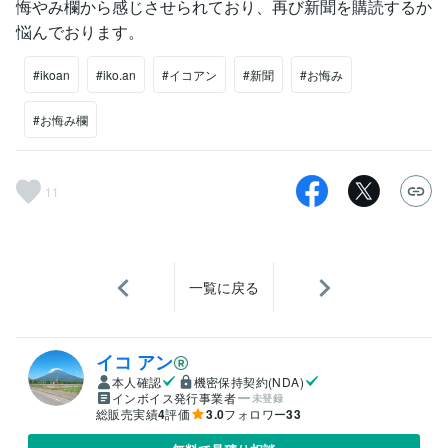
悔やみ欄から感じさせられており、再び新聞を購読するか
悩んでおります。
#ikoan
#iko.an
#イコアン
#新聞
#お悔み
#お悔み欄
11
一覧に戻る
イコ アン
本人確認
機密保持契約(NDA)
インボイス発行事業者
未登録
総販売実績
4
評価
3.0
フォロワー
33