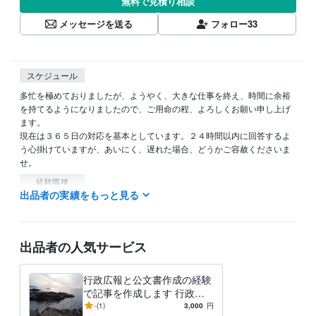
無料で見積り相談
メッセージを送る
フォロー
33
スケジュール
多忙を極めておりましたが、ようやく、大きな仕事を終え、時間に余裕
を持てるようになりましたので、ご用命の程、よろしくお願い申し上げ
ます。

現在は３６５日の対応を基本としています。２４時間以内に回答するよ
う心掛けていますが、あいにく、遅れた場合、どうかご容赦くださいま
せ。
経験職種
出品者の実績をもっと見る
クリエイター / ライター・編集
経験年数 : 3年
管理 / 財務
経験年数 : 20年
管理 / 総務
経験年数 : 14年
事務・ビジネスサポート / 事務（一般事務）
経験年数 : 38年
出品者の人気サービス
ライフスタイル・その他 / 公務員
経験年数 : 38年
職歴
行政広報と公文書作成の経験
オフィス・イコアン
2021年6月 ~ 現在
で記事を作成します 行政広
報と公文書作成の経験で記事
-
(1)
3,000
円