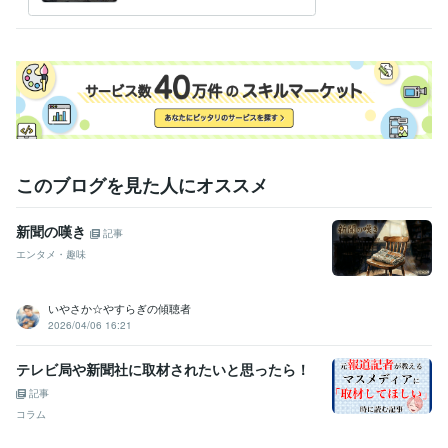
ビジネス・クリエイティブツール
を作成し
Excel:25年
Google スプレッドシート:3年
Word:25年
その他ツール
文章の校正:25年
得意分野
ライティング・翻訳
文章作成と校正。通知文や手紙の校正など。
行政、各種ＰＲなど
このブログを見た人にオススメ
新聞の嘆き
記事
エンタメ・趣味
いやさか☆やすらぎの傾聴者
2026/04/06 16:21
テレビ局や新聞社に取材されたいと思ったら！
記事
コラム