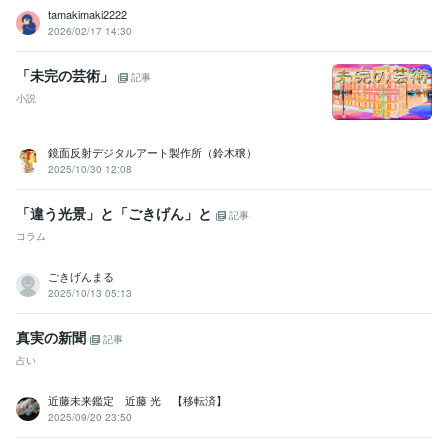
tamakimaki2222
2026/02/17 14:30
「未完の芸術」
記事
小説
鏡面反射デジタルアート製作所（鈴木穣）
2025/10/30 12:08
「違う光景」と「ごきげん」と
記事
コラム
ごきげんまる
2025/10/13 05:13
真実の新聞
記事
占い
近藤未来鑑定 近藤 光 【移転済】
2025/09/20 23:50