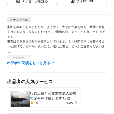
メッセージを送る
フォロー
33
スケジュール
多忙を極めておりましたが、ようやく、大きな仕事を終え、時間に余裕
を持てるようになりましたので、ご用命の程、よろしくお願い申し上げ
ます。

現在は３６５日の対応を基本としています。２４時間以内に回答するよ
う心掛けていますが、あいにく、遅れた場合、どうかご容赦くださいま
せ。
経験職種
出品者の実績をもっと見る
クリエイター / ライター・編集
経験年数 : 3年
管理 / 財務
経験年数 : 20年
管理 / 総務
経験年数 : 14年
事務・ビジネスサポート / 事務（一般事務）
経験年数 : 38年
出品者の人気サービス
ライフスタイル・その他 / 公務員
経験年数 : 38年
職歴
行政広報と公文書作成の経験
オフィス・イコアン
2021年6月 ~ 現在
で記事を作成します 行政広
報と公文書作成の経験で記事
-
(1)
3,000
円
ビジネス・クリエイティブツール
を作成し
Excel:25年
Google スプレッドシート:3年
Word:25年