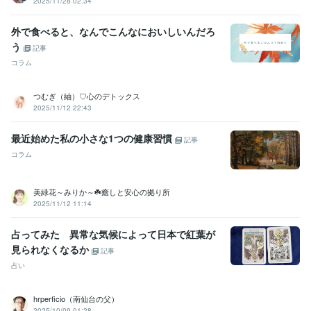
2025/11/28 02:34
外で食べると、なんでこんなにおいしいんだろ
う
記事
コラム
つむぎ（紬）♡心のデトックス
2025/11/12 22:43
最近始めた私の小さな1つの健康習慣
記事
コラム
美緑花～みりか～☘️癒しと安心の拠り所
2025/11/12 11:14
占ってみた 異常な気候によって日本で紅葉が
見られなくなるか
記事
占い
hrperficio（南仙台の父）
2025/10/09 01:28