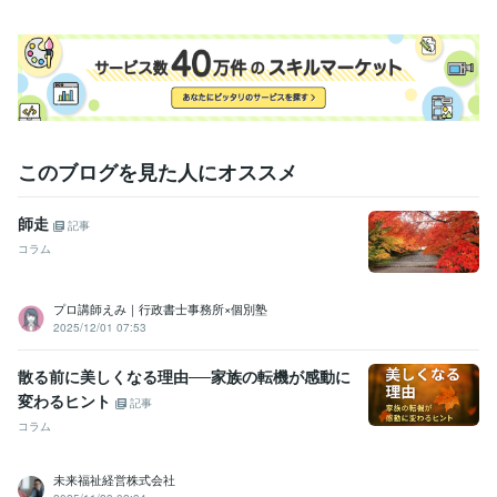
その他ツール
文章の校正:25年
得意分野
ライティング・翻訳
文章作成と校正。通知文や手紙の校正など。
行政、各種ＰＲなど
このブログを見た人にオススメ
師走
記事
コラム
プロ講師えみ｜行政書士事務所×個別塾
2025/12/01 07:53
散る前に美しくなる理由──家族の転機が感動に
変わるヒント
記事
コラム
未来福祉経営株式会社