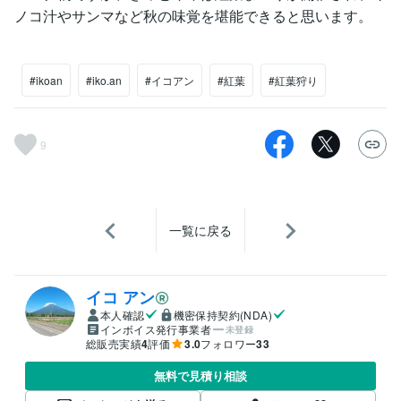
ノコ汁やサンマなど秋の味覚を堪能できると思います。
#ikoan
#iko.an
#イコアン
#紅葉
#紅葉狩り
9
一覧に戻る
イコ アン
本人確認
機密保持契約(NDA)
インボイス発行事業者
未登録
総販売実績
4
評価
3.0
フォロワー
33
無料で見積り相談