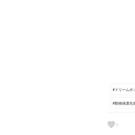
#ドリームボ
#動物保護先
8