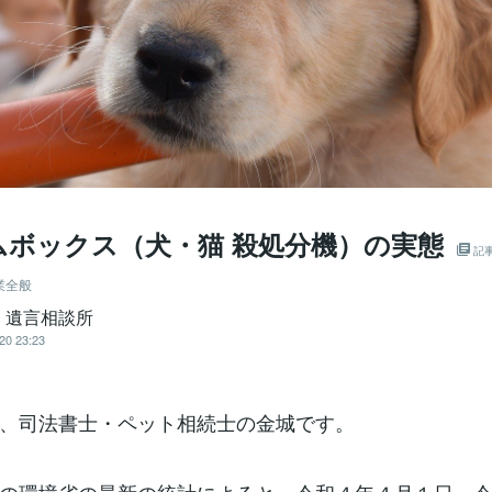
ムボックス（犬・猫 殺処分機）の実態
記
業全般
・遺言相談所
20 23:23
、司法書士・ペット相続士の金城です。