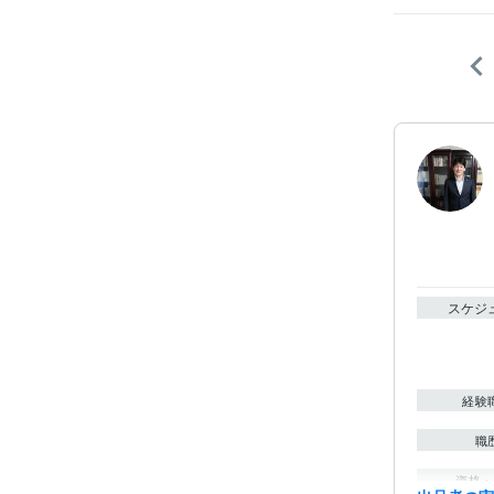
スケジ
経験
職
資格・