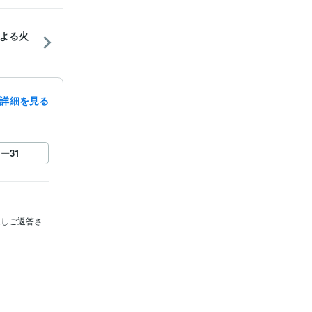
よる火
詳細を見る
ロー
31
返しご返答さ