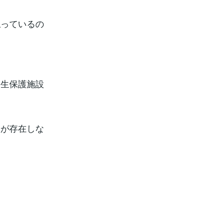
払っているの
。
終生保護施設
設が存在しな