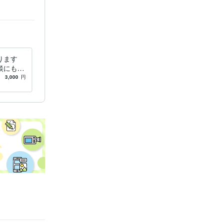
言書作成 
相続相談
ります
談にも応
3,000
円