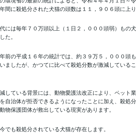
の環境省の最新の統計によると、令和４年４月１日～
年間に殺処分された犬猫の頭数は１１，９０６頭に上
代には毎年７０万頭以上（１日２，０００頭弱）もの
した。
年前の平成１６年の統計では、約３９万５，０００頭
いましたが、かつてに比べて殺処分数が激減している
減している背景には、動物愛護法改正により、ペット
を自治体が拒否できるようになったことに加え、殺処
動物保護団体が救出している現実があります。
今でも殺処分されている犬猫が存在します。