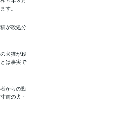
令和５年３月
ります。
犬猫が殺処分
もの犬猫が殺
ことは事実で
業者からの動
分寸前の犬・