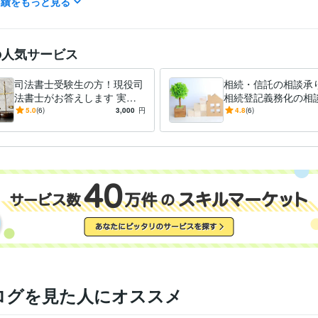
実績をもっと見る
ビジネス代行・事務代行
ペット信託相談
ペット信託契約書作成
遺
分野
ペット ペット信託
家族信託
相続 遺言
信託
法律相談
相続対策
信託相談
遺言書作成
司法書士
の人気サービス
鳥取大学中退
1985年3月 ~ 1991年2月
歴
司法書士受験生の方！現役司
相続・信託の相談承
法書士がお答えします 実務
相続登記義務化の相
経験１９年の司法書士が、
じます
5.0
(6)
3,000
円
4.8
(6)
様々な相談に応じます
ログを見た人にオススメ