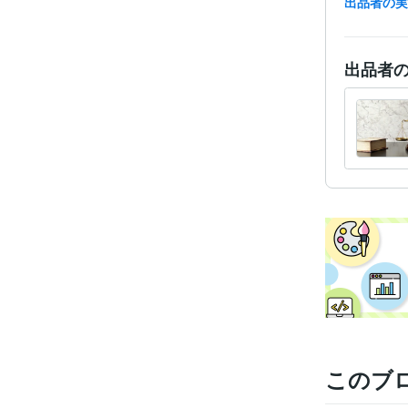
出品者の
得意
出品者
学
このブ