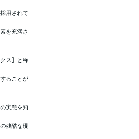
が採用されて
炭素を充満さ
ックス】と称
をすることが
その実態を知
スの残酷な現