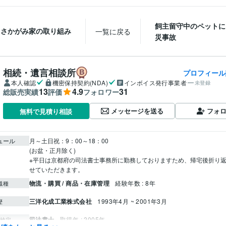
飼主留守中のペットに
さかがみ家の取り組み
一覧に戻る
災事故
相続・遺言相談所
プロフィール
本人確認
機密保持契約(NDA)
インボイス発行事業者
未登録
13
4.9
31
総販売実績
評価
フォロワー
メッセージを送る
フォ
無料で見積り相談
ュール
月～土日祝：9：00～18：00

(お盆・正月除く)

※平日は京都府の司法書士事務所に勤務しておりますため、帰宅後折り
物流・購買 / 商品・在庫管理
経験年数 : 8年
職種
三洋化成工業株式会社
1993年4月 ~ 2001年3月
歴
司法書士
取得年 : 2005年
検定