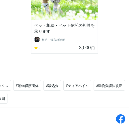
ペット相続・ペット信託の相談を
承ります
相続・遺言相談所
3,000
-
円
ックス
#動物保護団体
#殺処分
#ティアハイム
#動物愛護法改正
進国