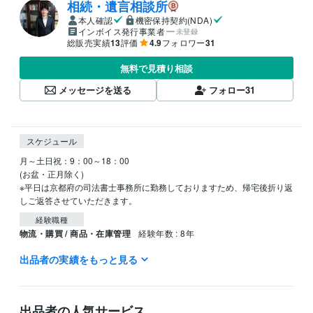
相続・遺言相談所
本人確認
機密保持契約(NDA)
インボイス発行事業者
未登録
総販売実績
13
評価
4.9
フォロワー
31
無料で見積り相談
メッセージを送る
フォロー
31
スケジュール
月～土日祝：9：00～18：00

(お盆・正月除く)

※平日は京都府の司法書士事務所に勤務しておりますため、帰宅後折り返
経験職種
物流・購買 / 商品・在庫管理
経験年数 : 8年
出品者の実績をもっと見る
職歴
三洋化成工業株式会社
1993年4月 ~ 2001年3月
資格・検定
出品者の人気サービス
司法書士
取得年 : 2005年