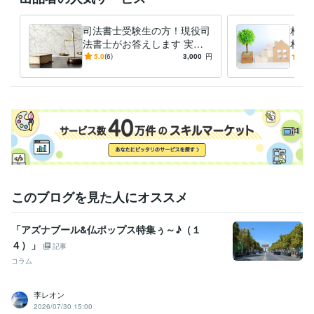
得意分野
司法書士受験生の方！現役司
相続
ビジネス代行・事務代行
ペット信託相談
ペット信託契約書作成
遺
法書士がお答えします 実務
相続
言書作成 
経験１９年の司法書士が、
じま
5.0
(6)
3,000
円
4.8
ペット ペット信託
家族信託
相続 遺言
信託
法律相談
相続対策
様々な相談に応じます
相続相談
信託相談
遺言書作成
司法書士
学歴
鳥取大学中退
1985年3月 ~ 1991年2月
このブログを見た人にオススメ
「アズナブール&仏ポップス特集ぅ～♪（１
４）」
記事
コラム
李レオン
2026/07/30 15:00