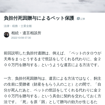
負担付死因贈与によるペット保護
記事
法律・税務・士業全般
相続・遺言相談所
2022/10/08 07:30
前回説明した負担付遺贈は、例えば、「ペットのタロウが
天寿をまっとうするまで世話をしてくれる代わりに、金２
００万円を贈与する」というような遺言による方法です。
一方、負担付死因贈与は、遺言による方法ではなく、飼主
の生前に受贈者（財産をもらう人のこと）との間で、「自
分が死んだあと、ペットの世話をしてくれる代わりに金２
００万円を贈与する」という具合に契約を交わしておく方
法です。「死」を原「因」として贈与の効力が生じるた