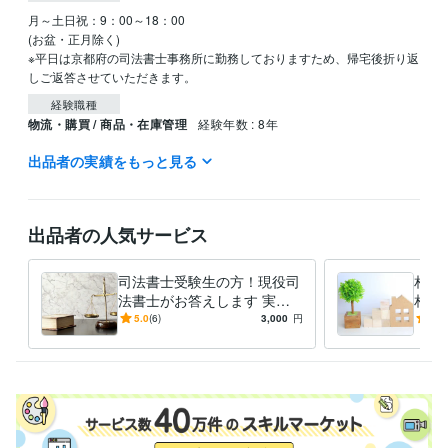
月～土日祝：9：00～18：00

(お盆・正月除く)

※平日は京都府の司法書士事務所に勤務しておりますため、帰宅後折り返
経験職種
物流・購買 / 商品・在庫管理
経験年数 : 8年
出品者の実績をもっと見る
職歴
三洋化成工業株式会社
1993年4月 ~ 2001年3月
資格・検定
出品者の人気サービス
司法書士
取得年 : 2005年
得意分野
司法書士受験生の方！現役司
相続
ビジネス代行・事務代行
ペット信託相談
ペット信託契約書作成
遺
法書士がお答えします 実務
相続
言書作成 
経験１９年の司法書士が、
じま
5.0
(6)
3,000
円
4.8
ペット ペット信託
家族信託
相続 遺言
信託
法律相談
相続対策
様々な相談に応じます
相続相談
信託相談
遺言書作成
司法書士
学歴
鳥取大学中退
1985年3月 ~ 1991年2月