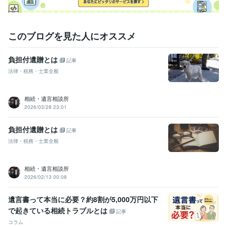
このブログを見た人にオススメ
負担付遺贈とは
記事
法律・税務・士業全般
相続・遺言相談所
2026/03/28 23:01
負担付遺贈とは
記事
法律・税務・士業全般
相続・遺言相談所
2026/02/13 00:08
遺言書って本当に必要？約8割が5,000万円以下
で起きている相続トラブルとは
記事
コラム