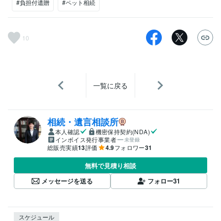
#負担付遺贈
#ペット相続
10
一覧に戻る
相続・遺言相談所
本人確認
機密保持契約(NDA)
インボイス発行事業者
未登録
総販売実績
13
評価
4.9
フォロワー
31
無料で見積り相談
メッセージを送る
フォロー
31
スケジュール