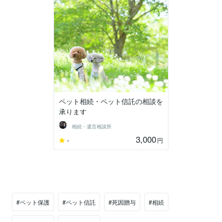
ペット相続・ペット信託の相談を
承ります
相続・遺言相談所
3,000
-
円
#ペット保護
#ペット信託
#死因贈与
#相続