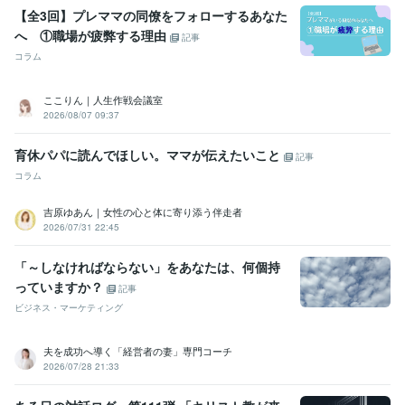
【全3回】プレママの同僚をフォローするあなた
へ ①職場が疲弊する理由
記事
コラム
ここりん｜人生作戦会議室
2026/08/07 09:37
育休パパに読んでほしい。ママが伝えたいこと
記事
コラム
吉原ゆあん｜女性の心と体に寄り添う伴走者
2026/07/31 22:45
「～しなければならない」をあなたは、何個持
っていますか？
記事
ビジネス・マーケティング
夫を成功へ導く「経営者の妻」専門コーチ
2026/07/28 21:33