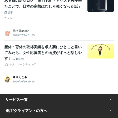
ある日の対話ログ 第111弾 「キリスト教が来
たことで、日本の宗教はむしろ強くなった話」
記事
コラム
骨格屋ossan
2026/07/14 01:25
産休・育休の取得実績を求人票にひとこと書い
てみたら、女性応募者との面接がずっと話しや
すく...
記事
ビジネス・マーケティング
◆りんこ◆
2026/06/29 16:18