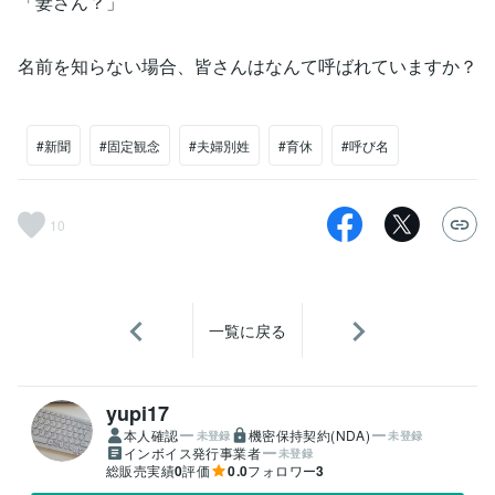
「妻さん？」
名前を知らない場合、皆さんはなんて呼ばれていますか？
#新聞
#固定観念
#夫婦別姓
#育休
#呼び名
10
一覧に戻る
yupi17
本人確認
機密保持契約(NDA)
未登録
未登録
インボイス発行事業者
未登録
総販売実績
0
評価
0.0
フォロワー
3