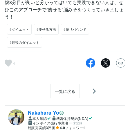
腹8分目が良いと分かってはいても実践できない人は、ぜ
ひこのアプローチで“痩せる”脳みそをつくっていきましょ
う！
#ダイエット
#痩せる方法
#脱リバウンド
#最後のダイエット
4
一覧に戻る
Nakahara Yo
本人確認
機密保持契約(NDA)
インボイス発行事業者
未登録
総販売実績
3
評価
4.0
フォロワー
1