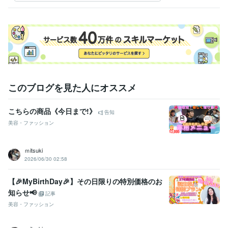
ート提出
このブログを見た人にオススメ
こちらの商品《今日まで!》
告知
美容・ファッション
ｍitsuki
2026/06/30 02:58
【🎉MyBirthDay🎉】その日限りの特別価格のお
知らせ📢
記事
美容・ファッション