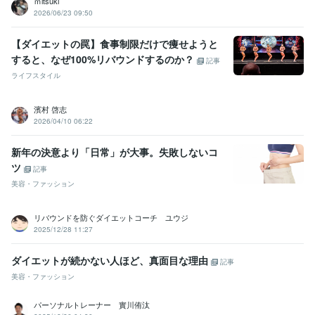
ｍitsuki
2026/06/23 09:50
【ダイエットの罠】食事制限だけで痩せようと
すると、なぜ100%リバウンドするのか？
記事
ライフスタイル
濱村 啓志
2026/04/10 06:22
新年の決意より「日常」が大事。失敗しないコ
ツ
記事
美容・ファッション
リバウンドを防ぐダイエットコーチ ユウジ
2025/12/28 11:27
ダイエットが続かない人ほど、真面目な理由
記事
美容・ファッション
パーソナルトレーナー 實川侑汰