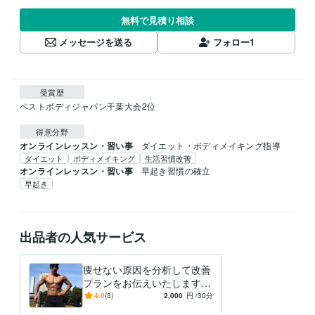
無料で見積り相談
メッセージを送る
フォロー
1
受賞歴
ベストボディジャパン千葉大会2位
得意分野
オンラインレッスン・習い事
ダイエット・ボディメイキング指導
ダイエット
ボディメイキング
生活習慣改善
オンラインレッスン・習い事
早起き習慣の確立
早起き
出品者の人気サービス
痩せない原因を分析して改善
プランをお伝えいたします
すぐ実行可能なアクションプ
4.0
(3)
2,000
円
/30分
ランと一生使える知識をレポ