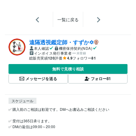
一覧に戻る
遠隔透視鑑定師・すずか✡
本人確認
機密保持契約(NDA)
インボイス発行事業者
未登録
総販売実績
120
評価
4.9
フォロワー
81
無料で見積り相談
メッセージを送る
フォロー
81
スケジュール
✅ 購入前のご相談は歓迎です。DMへお書込みご相談ください

✅ 受付は365日承ります。

✅ DMの返信は09:00～20:00
