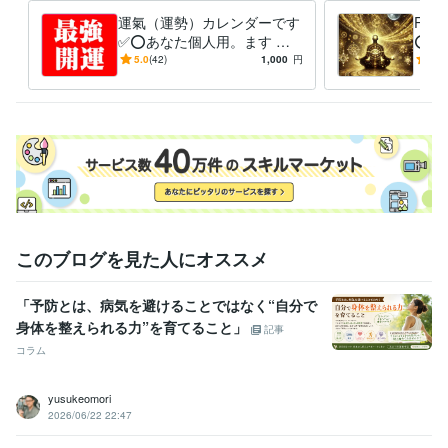
運氣（運勢）カレンダーです
RV
✅⭕あなた個人用。ます ❤️
⭕サ
大事な事は良き日を！悪い日
強力
5.0
(42)
1,000
円
5.0
を選ぶとトラブルが付きまと
い物
う✅
授
このブログを見た人にオススメ
「予防とは、病気を避けることではなく“自分で
身体を整えられる力”を育てること」
記事
コラム
yusukeomori
2026/06/22 22:47