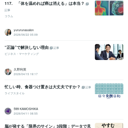
117. 「体を温めれば癌は消える」は本当？
記事
コラム
yururunasalon
2026/06/22 05:09
“正論”で解決しない理由
記事
ビジネス・マーケティング
久野利英
2026/04/15 19:17
忙しい時、食器つけ置きは大丈夫ですか？
記事
ライフスタイル
599 KAMOSHIKA
2026/04/11 08:55
脳が発する「限界のサイン」3段階：データで見