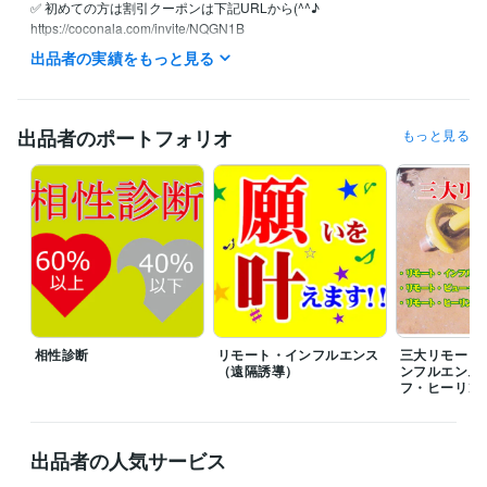
✅ 初めての方は割引クーポンは下記URLから(^^♪

https://coconala.com/invite/NQGN1B

ご注文には順番にお返事差し上げております。

出品者の実績をもっと見る
✅ 詳細に鑑定し文章でお届け致します。

✅ 高評価はすごくすごく嬉しく大喜びします(^^♪
出品者のポートフォリオ
もっと見る
経験職種
コンサルタント / 組織・人事コンサルタント
経験年数 : 7年
得意分野
占い
算命学・統計学・ユング心理学Loop理論
算命学
復縁
鬱
弱メンタル
占い
恋愛
相性
ふくえん
悩み相談・カウンセリング
リモート・インフルエンス（遠隔誘導）
パラレルワールド
引寄せ
リモート・インフルエ
遠隔誘導
復縁
ふくえん
恋愛
婚活
縁結び
相性診断
リモート・インフルエンス
三大リモート
（遠隔誘導）
ンフルエンス
フ・ヒーリン
出品者の人気サービス