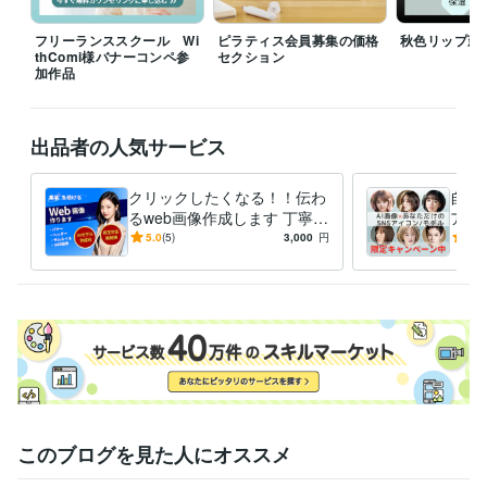
得意分野
デザイン制作
名刺デザイン　カスタム・フルオーダーまで
フリーランススクール Wi
ピラティス会員募集の価格
秋色リップ新
デザイン
名刺
カード
こだわり
オリジナル
無料
印刷
thComi様バナーコンペ参
セクション
シンプル
ピンク
加作品
生成AI活用・開発・制作
生成したAI画像を使ったビジュアル作成
ECサイト
楽天
アマゾン
バナー
商品画像
出品者の人気サービス
学歴
関西学院大学
1987年3月 ~ 1990年11月
クリックしたくなる！！伝わ
自然
るweb画像作成します 丁寧な
アイ
デザインであなたのサービス
S・
5.0
(5)
3,000
円
5.0
の魅力伝えます
ル風
このブログを見た人にオススメ