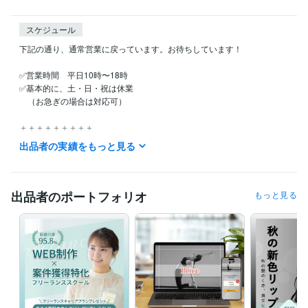
スケジュール
下記の通り、通常営業に戻っています。お待ちしています！

✅営業時間　平日10時〜18時

✅基本的に、土・日・祝は休業

　（お急ぎの場合は対応可）

＋＋＋＋＋＋＋＋＋

お問い合わせはいつでもお気軽にご連絡下さい。

出品者の実績をもっと見る
※22時から10時は返事が遅れます※
職歴
ＴＩＳＩ株式会社
1990年3月 ~ 2008年11月
出品者のポートフォリオ
もっと見る
受賞歴
光のほうへ
資格・検定
情報処理技術者（基本情報技術者）
取得年 : 1997年
硬筆書写検定
取得年 : 1998年
秘書技能検定2級
取得年 : 1996年