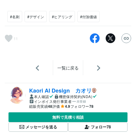
#名刺
#デザイン
#ヒアリング
#付加価値
11
一覧に戻る
Kaori AI Design カオリ
本人確認
機密保持契約(NDA)
インボイス発行事業者
未登録
総販売実績
48
評価
4.9
フォロワー
78
無料で見積り相談
メッセージを送る
フォロー
78