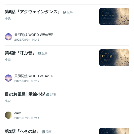
第5話『アクウェインタンス』
記事
小説
天羽詞鏡 WORD WEAVER
2026/08/04 14:46
第4話『呼ぶ音』
記事
小説
天羽詞鏡 WORD WEAVER
2026/08/02 07:47
目のお風呂│掌編小説
記事
小説
omitt
2026/07/29 07:11
第3話『へその緒』
記事