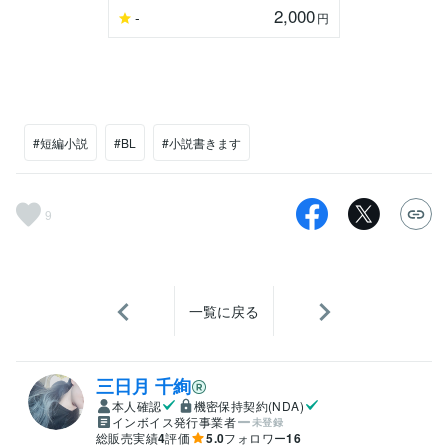
2,000
-
円
#短編小説
#BL
#小説書きます
9
一覧に戻る
三日月 千絢
本人確認
機密保持契約(NDA)
インボイス発行事業者
未登録
総販売実績
4
評価
5.0
フォロワー
16