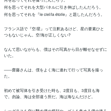
何を思ってそれを大型パネルに引き伸ばしたんだろう。
何を思ってそれを『le ciel/la étoile』と題したんだろう。
フランス語で『空/星』って注釈あるけど、星の要素ひと
つもないじゃん。空/海が正しくない?
なんて思いながらも、僕はその写真から目が離せなせずに
いた。
――齋藤さんは、僕をよく海に連れて行って写真を撮っ
た。
初めて被写体を引き受けた時も、2度目も、3度目も海
で。勿論、海は全部違う所だ。海は海なんだけど。
シーグラスを空に翳す僕の横顔や、ゴミを集める僕の後ろ