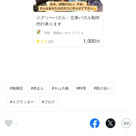
ジグソーパズル・立体パズル制作
代行承ります
羽咲 愛都☀️ハサキ アイト☀️
1,000
5.0
円
(25)
#無痛症
#肉まん
#キムチ鍋
#料理
#助け合い
#スプラッター
#ブログ
11