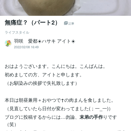
無痛症？（パート2）
記事
ライフスタイル
羽咲 愛都☀️ハサキ アイト☀️
2022/02/08 16:49
おはようございます。こんにちは。こんばんは。
初めましての方、アイトと申します。
（お馴染みの挨拶で失礼致します）
本日は朝昼兼用＋おやつで
↑
の肉まんを食しました。
（見直していたら日付が変わってました(；一_一)）
ブログに投稿するからには…勿論、
末弟の手作
りです
（笑）