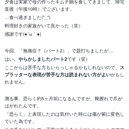
夕食は実家で母の作ったキムチ鍋を食してきまして、帰宅
直後（午後10時）でございます。
…食べ過ぎました(*_*)
料理好きの家族がいて良かった（笑）
感謝です(●´ω｀●)
今回、「無痛症？（パート2）」で題打ちましたが…
はい。
やらかしましたパート2
です（笑）
ここからは苦手な方もいらっしゃるかもしれないので、
ス
プラッターな表現が苦手な方は読まれない方がよい
かもし
れません。
溯る事、恐らく約5ヶ月前になるんですが、靴擦れで爪が
はがれたんです。
「恐らく」と表現したのは気付いた時には傷が紫に変色し
ていた為です。