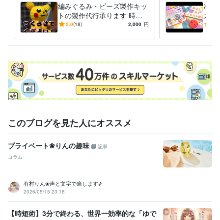
編みぐるみ・ビーズ製作キッ
ゆる
受賞歴
トの製作代行承ります 時間
スト
ココナラ　シルバーランク昇格
ココナラ　ブロンズランク降格
ココ
が無い、苦手なあなたに代わ
イコ
5.0
(18)
2,000
円
5.0
ナラ　シルバーランク再昇格
ココナラ　ゴールドランク昇格
ココナ
り作ります‼預けて下さい‼
ー用
ラ　プラチナランク昇格
ココナラ　ゴールド降格
す。
資格・検定
電卓計算能力検定
取得年 : 1997年
日商簿記検定3級
取得年 : 1998年
普通自動車第一種運転免許
取得年 : 2006年
得意分野
住まい・美容・生活相談
物作り、ジグソーパズル
このブログを見た人にオススメ
趣味
ジグソーパズル
小物作り
イラスト作成・漫画制作
アイコン制作
イラスト
アイコン
サムネイル画像
プライベート❀りんの趣味
記事
コラム
有村りん❀声と文字で癒します♪
2026/05/15 23:18
【時短術】3分で終わる、世界一効率的な「ゆで