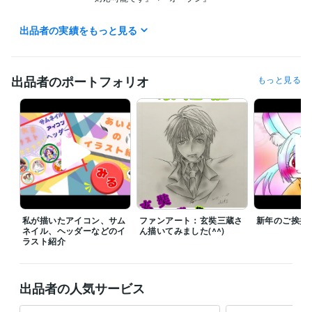
【電話サービス】

出品者の実績をもっと見る
現在、サービスを休止させて頂いております。

【メッセージでのお問い合わせ時間】

☆AM11：00〜PM22:00☆

出品者のポートフォリオ
もっと見る
※上記以外でのお問い合わせも受け付けております。

　ただし、状況によっては即時返答ができない場合がございます。ご了
承下さい。

お問い合わせ・ご依頼について、お気軽にメッセージにてお声がけ下さ
い(^^)

※即時対応を心掛けておりますが、状況によってはすぐに対応できない可
能性がございます。ご了承下さい。

対応可能になり次第返信致しますので、お待ち頂けると嬉しいです。
私が描いたアイコン、サム
ファンアート：玄奘三蔵さ
新年のご挨拶
経験職種
ネイル、ヘッダーなどのイ
ん描いてみました(^^)
ラスト紹介
カスタマーサポート・カスタマーサクセス / カスタマーサポート・ヘ
ルプデスク
経験年数 : 2年
生産・品質管理 / 生産技術・製造技術
経験年数 : 1年
物流・購買 / 調達・購買
経験年数 : 10年
出品者の人気サービス
ライフスタイル・その他 / その他
経験年数 : 2年