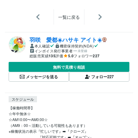
一覧に戻る
羽咲 愛都☀️ハサキ アイト☀️
本人確認
機密保持契約(NDA)
インボイス発行事業者
未登録
総販売実績
135
評価
5.0
フォロワー
227
無料で見積り相談
メッセージを送る
フォロー
227
スケジュール
【稼働時間帯】

☆年中無休☆

☆AM10:00〜AM0:00☆

（AM9：00～活動している可能性もあります）

※稼働状況の表示『忙しいです』➡️『クローズ』

　　　　　　　　『対応可能です』➡️『オープン』
