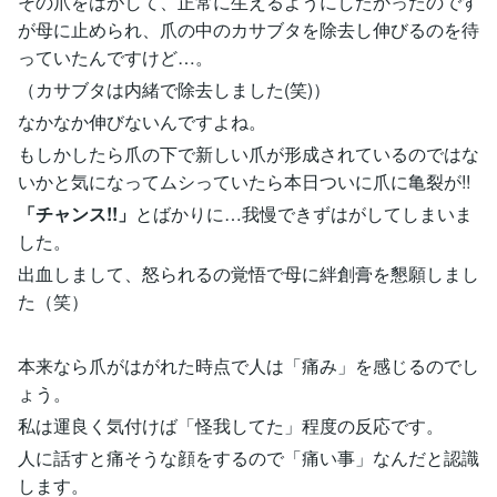
その爪をはがして、正常に生えるようにしたかったのです
が母に止められ、爪の中のカサブタを除去し伸びるのを待
っていたんですけど…。
（カサブタは内緒で除去しました(笑)）
なかなか伸びないんですよね。
もしかしたら爪の下で新しい爪が形成されているのではな
いかと気になってムシっていたら本日ついに爪に亀裂が!!
「チャンス!!」
とばかりに…我慢できずはがしてしまいま
した。
出血しまして、怒られるの覚悟で母に絆創膏を懇願しまし
た（笑）
本来なら爪がはがれた時点で人は「痛み」を感じるのでし
ょう。
私は運良く気付けば「怪我してた」程度の反応です。
人に話すと痛そうな顔をするので「痛い事」なんだと認識
します。