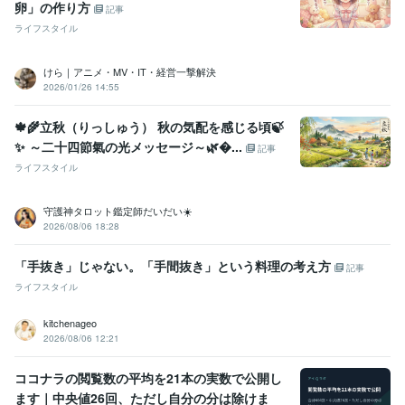
卵」の作り方
記事
ライフスタイル
けら｜アニメ・MV・IT・経営一撃解決
2026/01/26 14:55
🍁🌾立秋（りっしゅう） 秋の気配を感じる頃🍃
✨ ～二十四節氣の光メッセージ～🌿...
記事
ライフスタイル
守護神タロット鑑定師だいだい☀️
2026/08/06 18:28
「手抜き」じゃない。「手間抜き」という料理の考え方
記事
ライフスタイル
kitchenageo
2026/08/06 12:21
ココナラの閲覧数の平均を21本の実数で公開し
ます｜中央値26回、ただし自分の分は除けま