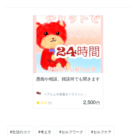
愚痴や相談、雑談何でも聞きます
ベアたん＠落書きイラストレーター
2,500
5.0
円
(1)
#生活のコツ
#考え方
#セルフワーク
#セルフケア