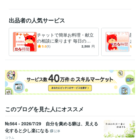
イラスト作成・漫画制作
似顔絵
猫、うさぎイラスト
悩み相談・カウンセリング
人の相談に乗る
出品者の人気サービス
チャットで簡単お料理・献立
愚痴
の相談に乗ります 毎日の献
ます
立や栄養に悩んでいる方、一
心！
5.0
(1)
2,500
円
5.0
緒に考えませんか？
しょ
このブログを見た人にオススメ
№564 - 2026/7/29 自分を責める癖は、見える
化すると少し楽になる
記事
コラム