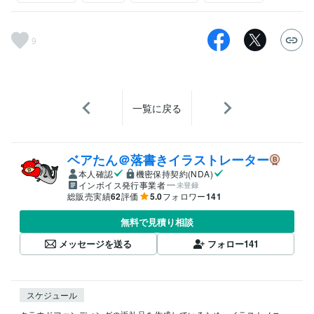
9
一覧に戻る
ベアたん＠落書きイラストレーター
本人確認
機密保持契約(NDA)
インボイス発行事業者
未登録
総販売実績
62
評価
5.0
フォロワー
141
無料で見積り相談
メッセージを送る
フォロー
141
スケジュール