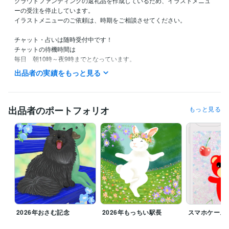
クラウドファンディングの返礼品を作成しているため、イラストメニュ
ーの受注を停止しています。

イラストメニューのご依頼は、時期をご相談させてください。

チャット・占いは随時受付中です！

チャットの待機時間は

毎日　朝10時～夜9時までとなっています。

（夜9時には寝てしまうので申し訳ないです。。。）
出品者の実績をもっと見る
経験職種
イラストレーター・漫画家 / イラストレーター
経験年数 : 17年
出品者のポートフォリオ
もっと見る
職歴
地方公務員
1996年3月 ~ 2007年2月
麻生田カフェ
2007年3月 ~ 2009年3月
資格・検定
調理師
取得年 : 2018年
タロットリーディングマスター
取得年 : 2022年
秘書技能検定2級
取得年 : 2003年
ビジネス・クリエイティブツール
Adobe Photoshop:6年
ibisPaint:6年
2026年おさむ記念
2026年もっちい駅長
スマホケース
得意分野