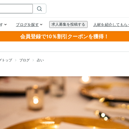
会員登録で10％割引クーポンを獲得！
グトップ
ブログ
占い