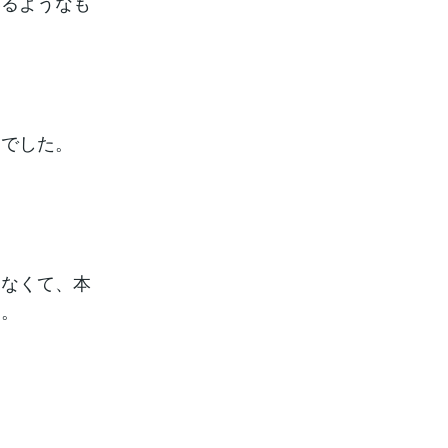
いるようなも
んでした。
はなくて、本
て。