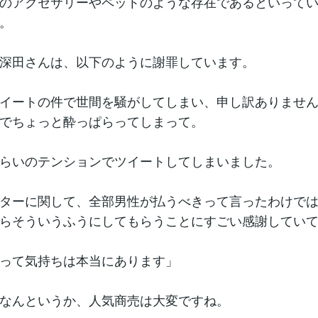
のアクセサリーやペットのような存在であるといって
。
深田さんは、以下のように謝罪しています。
イートの件で世間を騒がしてしまい、申し訳ありませ
でちょっと酔っぱらってしまって。
らいのテンションでツイートしてしまいました。
ターに関して、全部男性が払うべきって言ったわけで
らそういうふうにしてもらうことにすごい感謝してい
って気持ちは本当にあります」
なんというか、人気商売は大変ですね。