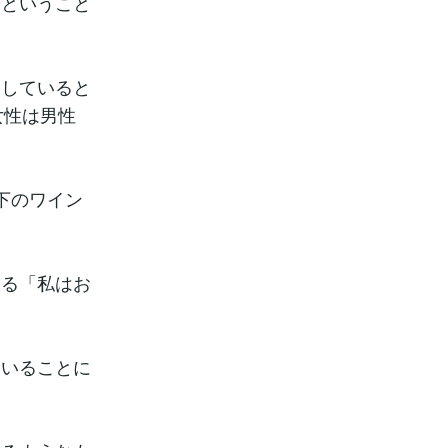
優ということ
出していると
女性は男性
下のワイン
ある「私はお
ていることに