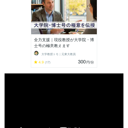
全力支援｜現役教授が大学院・博
士号の極意教えます
大学教授トモ｜元東大教員
300
4.9
円
/分
(17)