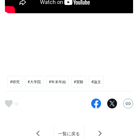
#研究
#大学院
#年末年始
#実験
#論文
12
一覧に戻る