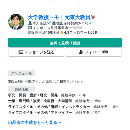
大学教授トモ｜元東大教員
本人確認
機密保持契約(NDA)
インボイス発行事業者
未登録
総販売実績
158
評価
4.9
フォロワー
1,058
無料で見積り相談
メッセージを送る
フォロー
1058
スケジュール
365日対応可能です。お気軽にご相談ください✨
経験職種
研究・開発・設計 / 研究・開発
経験年数 : 20年
士業・専門職 / 教授・准教授・大学講師
経験年数 : 15年
ライフスタイル・その他 / 講師・インストラクター
経験年数 : 10年
ライフスタイル・その他 / アドバイザー
経験年数 : 10年
出品者の実績をもっと見る
職歴
国立大学法人東京大学
2007年3月 ~ 2015年2月