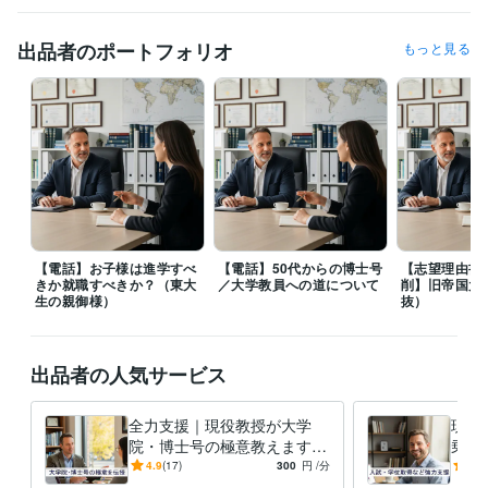
受賞歴
出品者のポートフォリオ
もっと見る
東大病院経営改善提案プロジェクト 最優秀賞受賞
中冨健康科学振興
財団 研究助成
日本心臓リハビリテーション学会学術集会　優秀演題
賞
明治安田厚生事業団 健康医科学研究助成
石本記念デサントスポー
ツ科学振興財団 優秀入選
健康長寿と運動（三菱UFJ信託銀行）
寝た
きり対策
神奈川県医師会 研修会講師（2008~2019）
日本体力医学
会大会、シンポジスト
東大病院 公開セミナー
日本抗加齢医学会総会 
シンポジスト
健康スポーツ医部会幹事会研修（医師会）
寝たきりを
予防する！講師（日本健康機構、健康セミナー）
トレーニング系　
学会総会、特別講演
立命館大学、招待講演
東大病院、産学連携メデ
ィカルフロンティアセミナー
日本再生医療学会総会、ランチョンセ
【電話】お子様は進学すべ
【電話】50代からの博士号
【志望理由書
ミナー
日本心臓リハビリテーション学会学術集会 シンポジウム
学生
きか就職すべきか？（東大
／大学教員への道について
削】旧帝国大
野球連盟 春季リーグ戦 優秀選手賞
生の親御様）
抜）
資格・検定
中学校教諭免許
取得年 : 2000年
出品者の人気サービス
高等学校教諭免許
取得年 : 2000年
健康運動指導士
取得年 : 2015年
全力支援｜現役教授が大学
現役
ビジネス・クリエイティブツール
院・博士号の極意教えます
乗り
Excel:25年
Google サイト:18年
PowerPoint:25年
Word:25年
⭐️【脱・失敗】現役教授が学
ど人
4.9
(17)
300
円
/分
5.0
Adobe Photoshop:24年
iMovie:3年
Adobe Illustrator:21年
部とは異なる重要点をご紹介
援