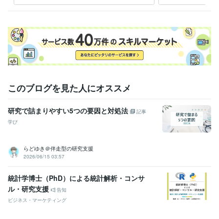
⭐️
得意分野
学習指導・資格・キャリア相談
【学生・研究者向け】学術・キャリ
ア相談
【社会人向け】リーダー・マネジメント
【心理的サポート】
お悩み・愚痴の傾聴
【雑談・話し相手】気軽にフリートーク
【健
康・美活】運動・筋トレ相談
【スキルアップ】人前で話すコツ
健康
キャリア
仕事
美容
悩み
相談
筋トレ
大学
学生
学歴
このブログを見た人にオススメ
私立大学
1997年3月 ~ 2001年2月
国公立大学
2001年3月 ~ 2003年2月
国公立大学
2003年3月 ~ 2007年2月
研究で詰まりやすい5つの要因と対処法
記事
学び
語学力
英語
日常会話レベル
らどゆき＠伴走型の研究支援
2026/06/15 03:57
統計学博士（PhD）による統計解析・コンサ
ル・研究支援
告知
ビジネス・マーケティング