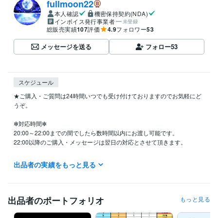
fullmoon22
本人確認
機密保持契約(NDA)
インボイス発行事業者
未登録
総販売実績
107
評価
4.9
フォロワー
53
メッセージを送る
フォロー
53
スケジュール
★ご購入・ご質問は24時間いつでも受け付けておりますのでお気軽にど
うぞ。

✻対応時間✻

20:00～22:00までの間でしたら数時間以内にお渡し可能です。

22:00以降のご購入・メッセージは翌日の対応とさせて頂きます。

・平日は対応時間以外に8時頃と13時前後に1度確認しております。

出品者の実績をもっと見る
対応時間外は出来るだけ早めにご対応できるようにしておりますが、本
業の合間で行っておりますので遅くなることもございます。

予めご了承ください。

出品者のポートフォリオ
もっと見る
★リピーター様プレゼントあり
