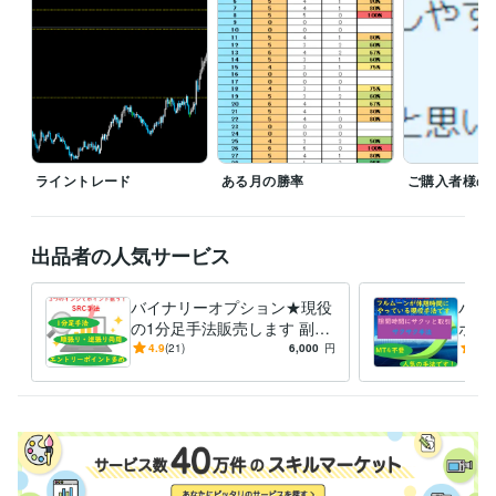
★サクサク手法セット・究極のライントレードと別の手法の組み合わせ
で同時購入を検討中の方はお値引き致しますので、DMからお問い合わせ
ください。

その他の組み合わせは手法2点セット販売ページからご購入下さい。
受賞歴
2022.1.23初出品　2022.1.27レギュラーランク
2022.5.1　シルバー
ランク
2022.8.1　ゴールドランク
ライントレード
ある月の勝率
ご購入者様の
得意分野
資産運用・副業の相談
バイナリーオプション
FX
バイナリー
FX
投資
副業
バイナリーオプション
BO
在宅副業
出品者の人気サービス
外国為替証拠金取引
在宅ワーク
金融
バイナリーオプション★現役
バイ
の1分足手法販売します 副業
ホで
★スマホでもOK！3つのイン
気№
4.9
(21)
6,000
円
4.9
ジでポイント狙う！SRC手法
けで