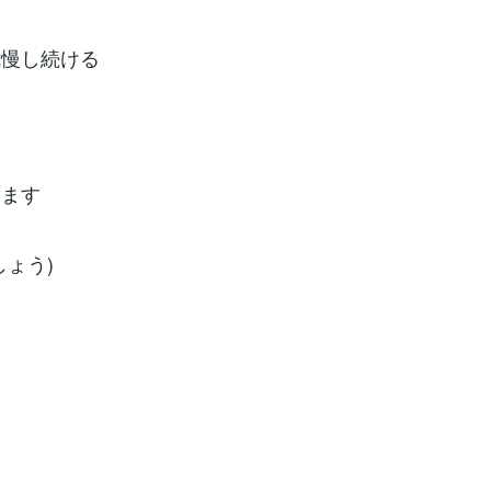
我慢し続ける
きます
ょう)