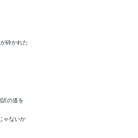
想が砕かれた
翻訳の道を
じゃないか