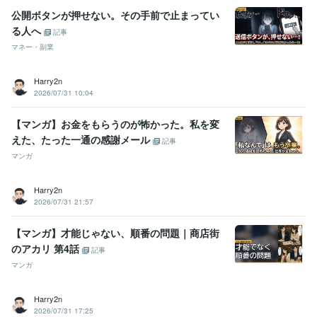
公開ボタンが押せない。その手前で止まってい
る人へ
記事
マネー・副業
Harry2n
2026/07/31 10:04
【マンガ】お金をもらうのが怖かった。私を変
えた、たった一通の感謝メール
記事
マンガ
Harry2n
2026/07/31 21:57
【マンガ】才能じゃない、順番の問題｜商店街
のアカリ 第4話
記事
マンガ
Harry2n
2026/07/31 17:25