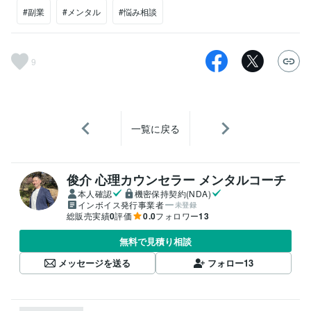
#副業
#メンタル
#悩み相談
9
一覧に戻る
俊介 心理カウンセラー メンタルコーチ
本人確認
機密保持契約(NDA)
インボイス発行事業者
未登録
総販売実績
0
評価
0.0
フォロワー
13
無料で見積り相談
メッセージを送る
フォロー
13