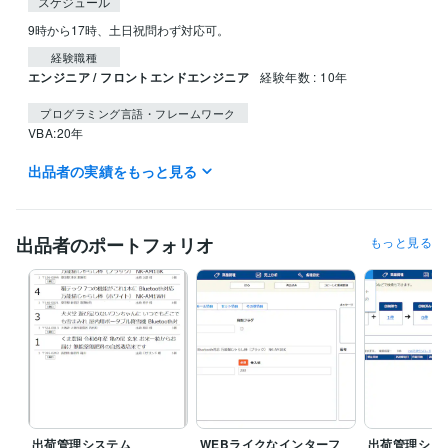
スケジュール
9時から17時、土日祝問わず対応可。
経験職種
エンジニア / フロントエンドエンジニア
経験年数 : 10年
プログラミング言語・フレームワーク
VBA:20年
出品者の実績をもっと見る
ビジネス・クリエイティブツール
Access:20年
Excel:20年
得意分野
出品者のポートフォリオ
もっと見る
IT相談・システム開発
Access Excel による効率化
アクセス
Access
エクセル
Excel
VBA
自動化
効率化
ツール作成
Accessマクロ
Excelマクロ
住まい・美容・生活相談
中世ヨーロッパの知識
ファンタジー
ラノベ
中世ヨーロッパ
アドバイス
出荷管理システム
WEBライクなインターフ
出荷管理シス