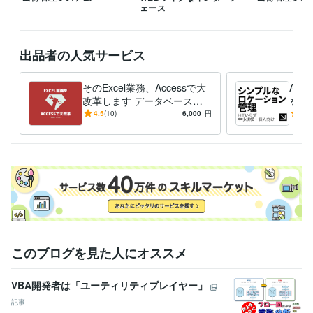
ェース
出品者の人気サービス
そのExcel業務、Accessで大
Ac
改革します データベース化
をご
＆使いやすいインターフェー
ル＆
4.5
(10)
6,000
円
5.0
スで業務効率大幅UP
00
このブログを見た人にオススメ
VBA開発者は「ユーティリティプレイヤー」
記事