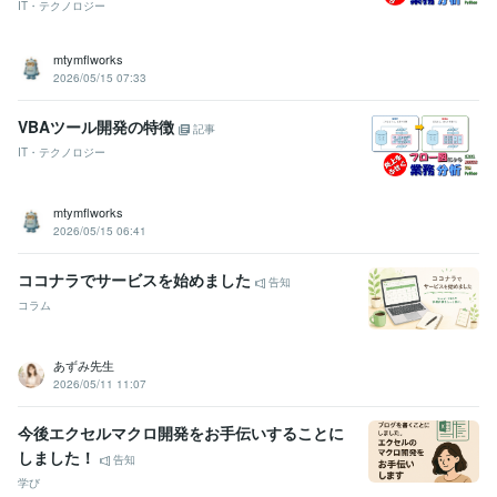
IT・テクノロジー
mtymflworks
2026/05/15 07:33
VBAツール開発の特徴
記事
IT・テクノロジー
mtymflworks
2026/05/15 06:41
ココナラでサービスを始めました
告知
コラム
あずみ先生
2026/05/11 11:07
今後エクセルマクロ開発をお手伝いすることに
しました！
告知
学び