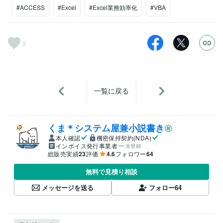
#ACCESS
#Excel
#Excel業務効率化
#VBA
9
一覧に戻る
くま＊システム屋兼小説書き
本人確認
機密保持契約(NDA)
インボイス発行事業者
未登録
総販売実績
23
評価
4.6
フォロワー
64
無料で見積り相談
メッセージを送る
フォロー
64