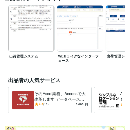
アクセス
Access
エクセル
Excel
VBA
自動化
効率化
ツール作成
Accessマクロ
Excelマクロ
住まい・美容・生活相談
中世ヨーロッパの知識
ファンタジー
ラノベ
中世ヨーロッパ
アドバイス
出荷管理システム
WEBライクなインターフ
出荷管理シス
ェース
出品者の人気サービス
そのExcel業務、Accessで大
Ac
改革します データベース化
をご
＆使いやすいインターフェー
ル＆
4.5
(10)
6,000
円
5.0
スで業務効率大幅UP
00