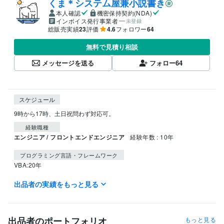
くま＊システム屋兼小説書き
本人確認
機密保持契約(NDA)
インボイス発行事業者
未登録
総販売実績
23
評価
4.6
フォロワー
64
無料で見積り相談
メッセージを送る
フォロー
64
スケジュール
9時から17時、土日祝問わず対応可。
経験職種
エンジニア / フロントエンドエンジニア
経験年数 : 10年
プログラミング言語・フレームワーク
VBA:20年
出品者の実績をもっと見る
ビジネス・クリエイティブツール
Access:20年
Excel:20年
得意分野
出品者のポートフォリオ
もっと見る
IT相談・システム開発
Access Excel による効率化