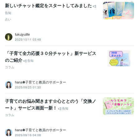
新しいチャット鑑定をスタートしてみました
告知
占い
fukujyulife
2025/10/11 03:48
「子育て全力応援３０分チャット」新サービス
のご紹介
告知
コラム
hana✽子育てと教員のサポーター
2025/09/25 01:30
子育てのお悩み聞きます☆心ととのう「交換ノ
ート」サービス画面一新！
告知
コラム
hana✽子育てと教員のサポーター
2025/09/16 04:08