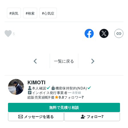
#病気
#検索
#心気症
5
一覧に戻る
KIMOTI
本人確認
機密保持契約(NDA)
インボイス発行事業者
未登録
総販売実績
0
評価
0.0
フォロワー
7
無料で見積り相談
メッセージを送る
フォロー
7