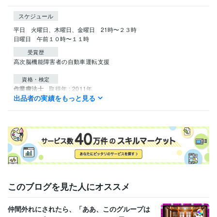
スケジュール
平日　火曜日、木曜日、金曜日　21時〜２３時

日曜日　午前１０時〜１１時
受賞歴
高次脳機能障害者の自動車運転支援
資格・検定
作業療法士
取得年 : 2011年
出品者の実績をもっと見る
介護福祉士
取得年 : 2008年
このブログを見た人にオススメ
仲間外れにされたら、「ああ、このグループは