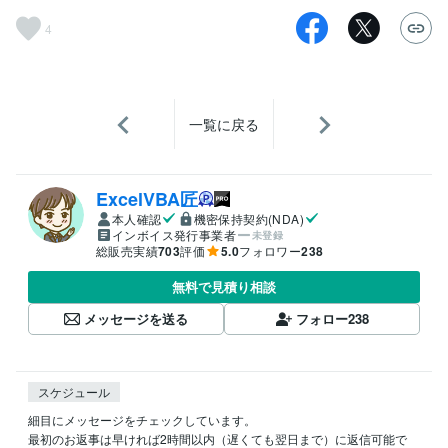
4
一覧に戻る
ExcelVBA匠
本人確認
機密保持契約(NDA)
インボイス発行事業者
未登録
総販売実績
703
評価
5.0
フォロワー
238
無料で見積り相談
メッセージを送る
フォロー
238
スケジュール
細目にメッセージをチェックしています。

最初のお返事は早ければ2時間以内（遅くても翌日まで）に返信可能で