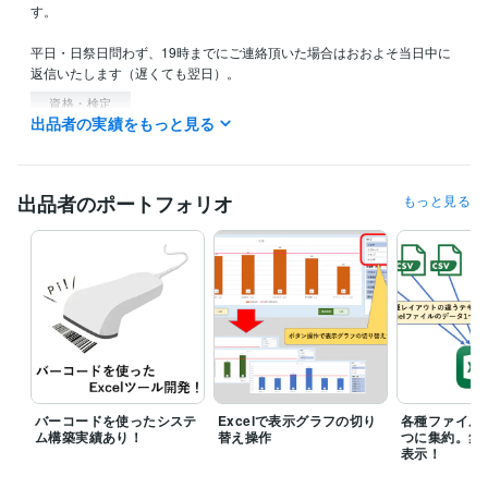
す。

平日・日祭日問わず、19時までにご連絡頂いた場合はおおよそ当日中に
返信いたします（遅くても翌日）。
資格・検定
出品者の実績をもっと見る
情報処理技術者（第一種情報処理技術者）
取得年 : 1991年
情報処理技術者（第二種情報処理技術者）
取得年 : 1988年
プログラミング言語・フレームワーク
出品者のポートフォリオ
もっと見る
VBA:10年
得意分野
ビジネス代行・事務代行
Excel作業、マクロ作成請け負います！
Excel
VBA
バーコードを使ったシステ
Excelで表示グラフの切り
各種ファイル
ム構築実績あり！
替え操作
つに集約。集
表示！