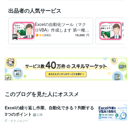
出品者の人気サービス
Excelの自動化ツール（マク
Ex
ロVBA）作成します 第一種情
パス
報処理技術者の国家資格保
ワー
5.0
(392)
10,000
円
5.0
有、実際にプロとして活躍
助け
中！
このブログを見た人にオススメ
Excelの繰り返し作業、自動化できる？判断する
3つのポイント
記事
IT・テクノロジー