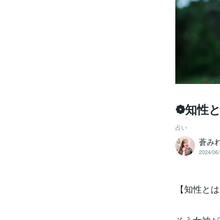
❁知性
占い
蒼み
2024/06/
【知性とは