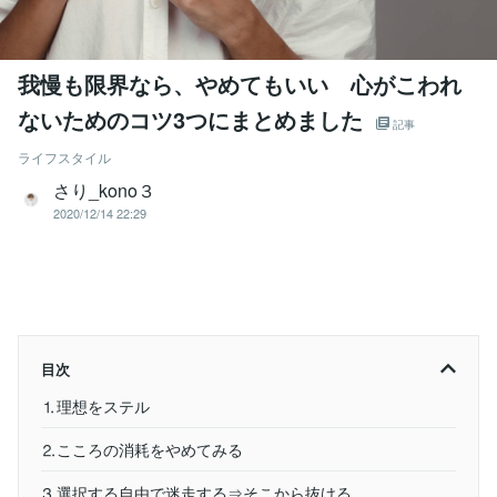
我慢も限界なら、やめてもいい 心がこわれ
ないためのコツ3つにまとめました
記事
ライフスタイル
さり_kono３
2020/12/14 22:29
目次
⒈理想をステル
⒉こころの消耗をやめてみる
⒊選択する自由で迷走する⇒そこから抜ける