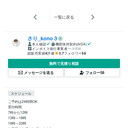
一覧に戻る
さり_kono３
本人確認
機密保持契約(NDA)
インボイス発行事業者
未登録
総販売実績
4
評価
3.7
フォロワー
58
無料で見積り相談
メッセージを送る
フォロー
58
スケジュール
ご予約は24時間OK　

受付時間　

7時から12時

13時～18時

19時～23時
