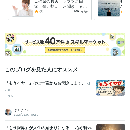
この世の真実 ブラック国
心の
家 辛い想い お聞きします
ない
悩みの根幹を紐解く鍵とは？
の中
-
(1)
100
円
/分
5.0
世の中は嘘できている
ょっ
このブログを見た人にオススメ
『もうイヤ…』その一言からお聞きします。
告知
コラム
きくよ７８
2026/08/07 10:50
「もう限界」が人生の始まりになる──心が折れ