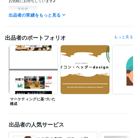
お気軽にお待ちしています♪
受賞歴
出品者の実績をもっと見る
講談社　イラストレーション佳作
資格・検定
初任者研修
取得年 : 2016年
出品者のポートフォリオ
もっと見る
実務者研修
取得年 : 2017年
得意分野
悩み相談・カウンセリング
じぶん軸　ブレずに突き進む　
メンタル
の強さ
継続力
これからの時代　メンタル強さは必要な事
心の整え方 メンタル
丁度良い強さ
ブレない自分軸
マインド
ライティング・翻訳
文字起し1文字　1円で対応します。
マーケティングに基づいた
構成
出品者の人気サービス