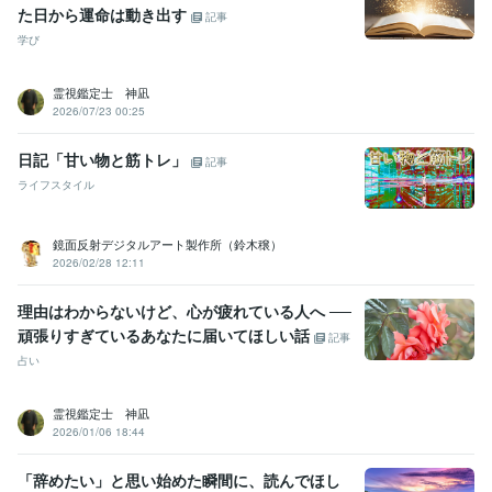
た日から運命は動き出す
記事
学び
霊視鑑定士 神凪
2026/07/23 00:25
日記「甘い物と筋トレ」
記事
ライフスタイル
鏡面反射デジタルアート製作所（鈴木穣）
2026/02/28 12:11
理由はわからないけど、心が疲れている人へ ──
頑張りすぎているあなたに届いてほしい話
記事
占い
霊視鑑定士 神凪
2026/01/06 18:44
「辞めたい」と思い始めた瞬間に、読んでほし