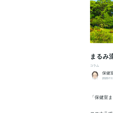
まるみ
コラム
保健
2020/11/
「保健室ま