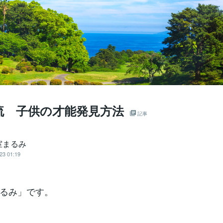
流 子供の才能発見方法
記事
室まるみ
23 01:19
るみ」です。