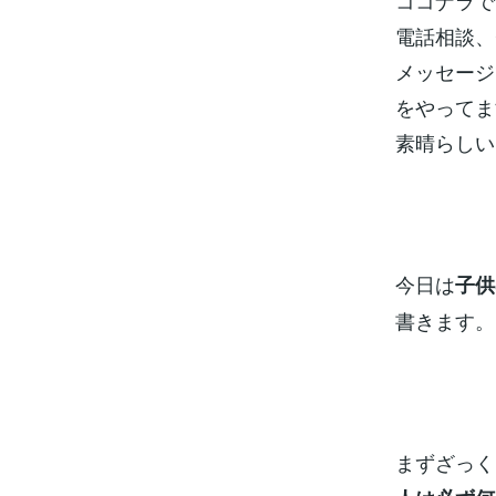
ココナラで
電話相談、
メッセージ
をやってま
素晴らしい
今日は
子供
書きます。
まずざっく