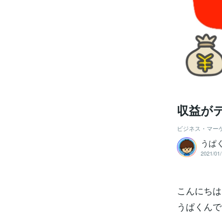
収益が
ビジネス・マー
うぱ
2021/01/
こんにちは
うぱくんで