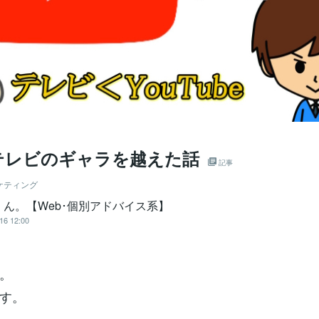
テレビのギャラを越えた話
記事
ケティング
くん。【Web･個別アドバイス系】
16 12:00
。
す。