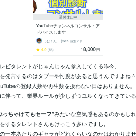
受付休止中
YouTubeチャンネルコンサル・ア
ドバイスします
うぱくん。【Web･個別アドバイス系】
18,000
4.9
円
(56)
レビタレントがじゃんじゃん参入してくる昨今、
を発言するのはタブーや忖度があると思うんですよね
ouTubeの登録人数や再生数を扱わない日はありません。
に伴って、業界ルールが少しずつユルくなってきてい
みたいな空気感もあるのかもし
ぶっちゃけてもセーフ”
をするタレントさんもけっこう多いですし。
の一本あたりのギャラがどれくらいなのかはわかりま