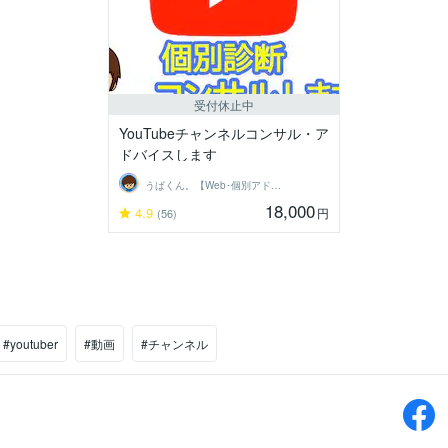
受付休止中
YouTubeチャンネルコンサル・ア
ドバイスします
うぱくん。【Web･個別アドバイス系】
18,000
4.9
円
(56)
#youtuber
#動画
#チャンネル