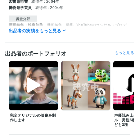
図書館司書
取得年 : 2004年
博物館学芸員
取得年 : 2004年
得意分野
動画編集・映像制作
動画編集、撮影
YouTubeのコンサル・プロデ
出品者の実績をもっと見る
ュース
ゲームプレイ
特技や才能をマネタイズさせるアドバイス
Web
コンテンツ
マーケティング
インフルエンサー
広告
タレント業
YouTuber
SNS
コンサルティング
Twitter
出品者のポートフォリオ
もっと見る
完全オリジナルの映像を制
声優読み上げ
作します
ル 男性6種/
ども3種