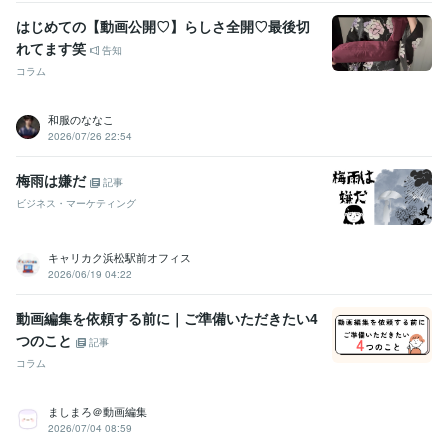
はじめての【動画公開♡】らしさ全開♡最後切
れてます笑
告知
コラム
和服のななこ
2026/07/26 22:54
梅雨は嫌だ
記事
ビジネス・マーケティング
キャリカク浜松駅前オフィス
2026/06/19 04:22
動画編集を依頼する前に｜ご準備いただきたい4
つのこと
記事
コラム
ましまろ＠動画編集
2026/07/04 08:59