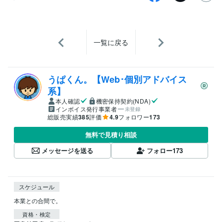
一覧に戻る
うぱくん。【Web･個別アドバイス
系】
本人確認
機密保持契約(NDA)
インボイス発行事業者
未登録
総販売実績
385
評価
4.9
フォロワー
173
無料で見積り相談
メッセージを送る
フォロー
173
スケジュール
本業との合間で。
資格・検定