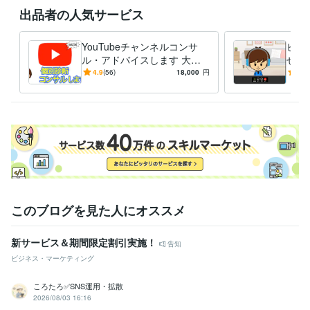
出品者の人気サービス
YouTubeチャンネルコンサ
ビデ
ル・アドバイスします 大手
せや
タレント事務所で開設〜収益
る円
4.9
(56)
18,000
円
4.7
化までチャンネルを育ててま
でレ
した
このブログを見た人にオススメ
新サービス＆期間限定割引実施！
告知
ビジネス・マーケティング
ころたろ✅SNS運用・拡散
2026/08/03 16:16