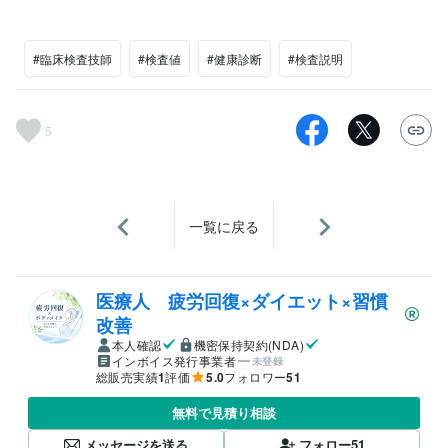
#臨床検査技師
#検査値
#健康診断
#検査説明
5
一覧に戻る
医療人 疲労回復×ダイエット×習慣
改善
本人確認
機密保持契約(NDA)
インボイス発行事業者
未登録
総販売実績
1
評価
5.0
フォロワー
51
無料で見積り相談
メッセージを送る
フォロー
51