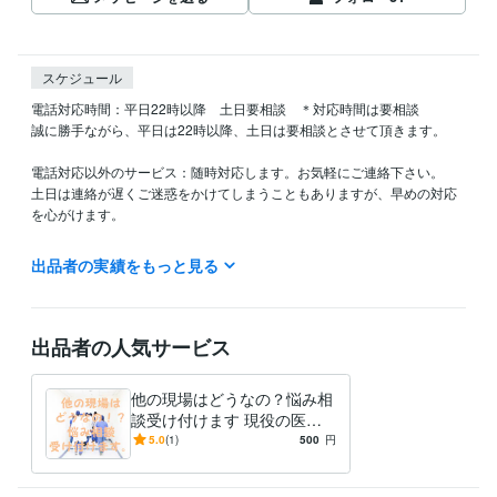
スケジュール
電話対応時間：平日22時以降　土日要相談　＊対応時間は要相談

誠に勝手ながら、平日は22時以降、土日は要相談とさせて頂きます。

電話対応以外のサービス：随時対応します。お気軽にご連絡下さい。

土日は連絡が遅くご迷惑をかけてしまうこともありますが、早めの対応
を心がけます。

ご不便をおかけしますが、何卒よろしくお願い致します。
出品者の実績をもっと見る
資格・検定
臨床検査技師
取得年 : 2003年
認定血液検査技師
取得年 : 2017年
出品者の人気サービス
緊急検査士
取得年 : 2018年
得意分野
他の現場はどうなの？悩み相
悩み相談・カウンセリング
無理しない健康習慣づくり
談受け付けます 現役の医療
医療職
悩み
ご相談
従事者がサポートします
5.0
(1)
500
円