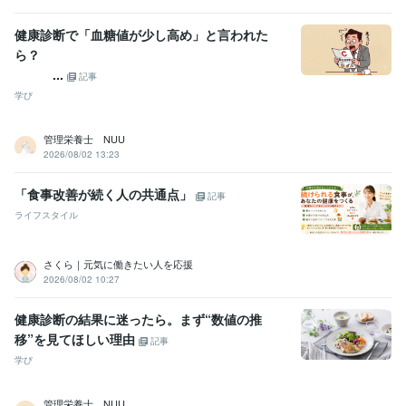
健康診断で「血糖値が少し高め」と言われた
ら？
...
記事
学び
管理栄養士 NUU
2026/08/02 13:23
「食事改善が続く人の共通点」
記事
ライフスタイル
さくら｜元気に働きたい人を応援
2026/08/02 10:27
健康診断の結果に迷ったら。まず“数値の推
移”を見てほしい理由
記事
学び
管理栄養士 NUU