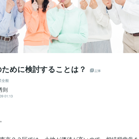
のために検討することは？
記事
業全般
秀則
09 01:13
。