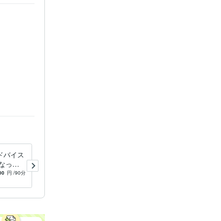
。
ドバイス
生前贈与の相談に具体的なア
なっ
ドバイスをします 相続税対
が来たら
策は認知症との競争になりま
00
円
/90分
4.5
(2)
50,000
円
/60分
すので早めに開始を！