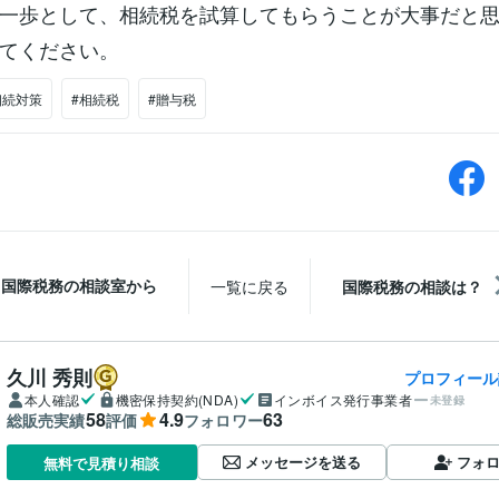
一歩として、相続税を試算してもらうことが大事だと
てください。
相続対策
#相続税
#贈与税
国際税務の相談室から
一覧に戻る
国際税務の相談は？
久川 秀則
プロフィール
本人確認
機密保持契約(NDA)
インボイス発行事業者
未登録
58
4.9
63
総販売実績
評価
フォロワー
メッセージを送る
フォ
無料で見積り相談