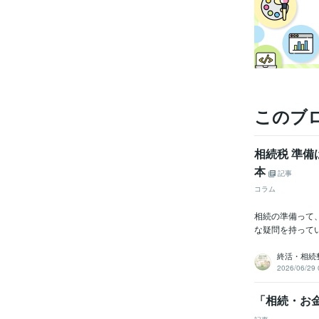
このブ
相続税 準
本
記事
コラム
相続の準備って
な疑問を持って
終活・相続
2026/06/29 
「相続・お