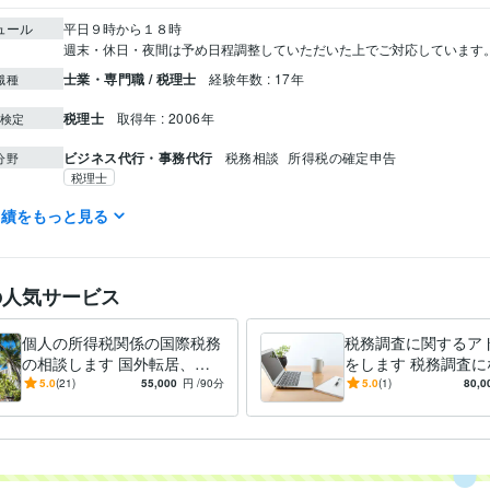
ュール
平日９時から１８時

週末・休日・夜間は予め日程調整していただいた上でご対応しています
士業・専門職 / 税理士
経験年数 : 17年
職種
税理士
取得年 : 2006年
検定
ビジネス代行・事務代行
税務相談
所得税の確定申告
分野
税理士
実績をもっと見る
青山学院大学
1987年3月 ~ 1991年2月
歴
の人気サービス
個人の所得税関係の国際税務
税務調査に関するア
の相談します 国外転居、海
をします 税務調査に
外から帰国、国外財産、財産
た・税務調査の連絡
5.0
(21)
55,000
円
/90分
5.0
(1)
80,0
の内外移転の税務相談
相談してください