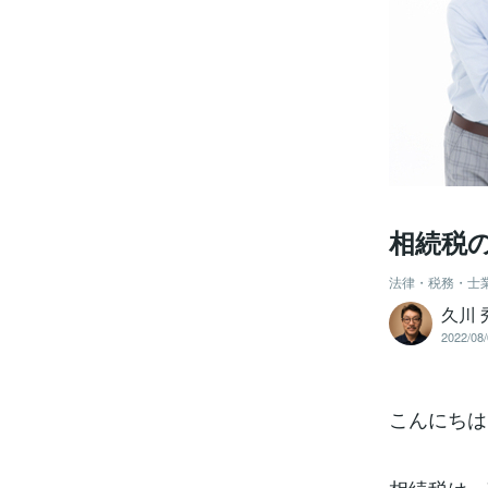
相続税
法律・税務・士
久川 
2022/08/
こんにちは