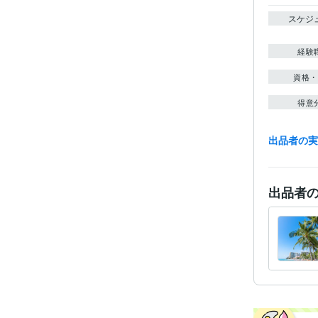
スケジ
経験
資格・
得意
出品者の
学
出品者