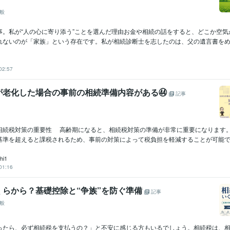
般
事。私が“人の心に寄り添う”ことを選んだ理由お金や相続の話をすると、どこか空気
れないのが「家族」という存在です。私が相続診断士を志したのは、父の遺言書をめぐる
02:57
が老化した場合の事前の相続準備内容がある㊹
記事
相続税対策の重要性 高齢期になると、相続税対策の準備が非常に重要になります
基準を超えると課税されるため、事前の対策によって税負担を軽減することが可能です。
hi1
01:16
くらから？基礎控除と“争族”を防ぐ準備
記事
般
ったら、必ず相続税を支払うの？」と不安に感じる方もいるでしょう。相続税は、