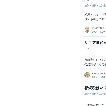
記事
法律・税務・士業全
相続・お金・仕
れでも避けて通
必達仕事人
2025/11/29 
シニア世代
コラム
高齢期における
の総額が一定の
morita kouic
2025/10/18 
相続税はい
法律・税務・士業全
「家族が亡くな