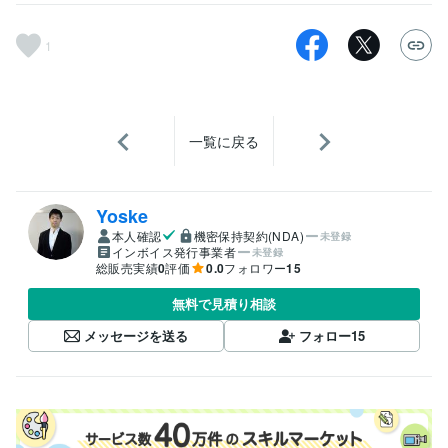
1
一覧に戻る
Yoske
本人確認
機密保持契約(NDA)
未登録
インボイス発行事業者
未登録
総販売実績
0
評価
0.0
フォロワー
15
無料で見積り相談
メッセージを送る
フォロー
15