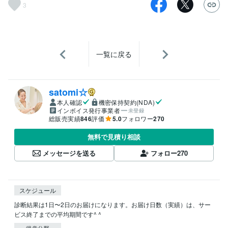
3
一覧に戻る
satomi☆
本人確認
機密保持契約(NDA)
インボイス発行事業者
未登録
総販売実績
846
評価
5.0
フォロワー
270
無料で見積り相談
メッセージを送る
フォロー
270
スケジュール
診断結果は1日〜2日のお届けになります。お届け日数（実績）は、サー
ビス終了までの平均期間です^ ^
得意分野