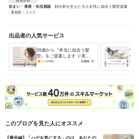
住まい・美容・生活相談
顔分析を交えた大人女性に似合う髪型提案
美容師
メイク
出品者の人気サービス
35歳から『本当に似合う髪
リピ
型』をご提案します ☆美容
ャッ
師歴24年×顔分析・施術実績
スタ
5.0
(745)
3,500
円
5.0
40万人以上
わか
このブログを見た人にオススメ
【番外編】「ハゲを気にする」のは、あなたの