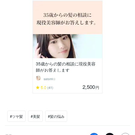
35歳からの髪の相談に現役美容
師がお答えします
satomi☆
2,500
5.0
円
(41)
#ツヤ髪
#美髪
#髪の悩み