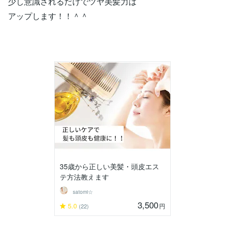
少し意識されるだけでツヤ美髪力は
アップします！！＾＾
35歳から正しい美髪・頭皮エス
テ方法教えます
satomi☆
3,500
5.0
円
(22)