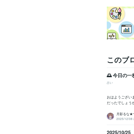
このブ
🌅 今日の一
占い
おはようござい
だったでしょうか
月影るな★
2025/12/08 
2025/10