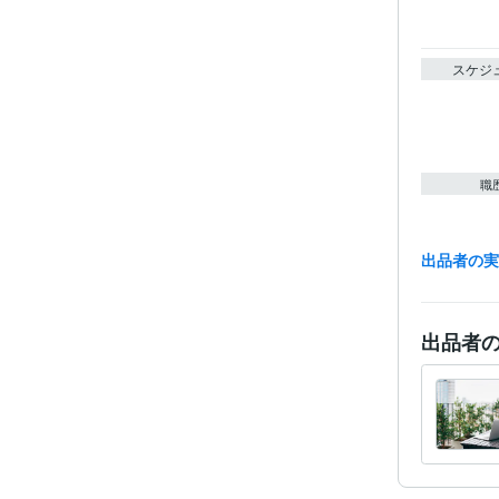
スケジ
職
出品者の
資格・
得意
出品者
学