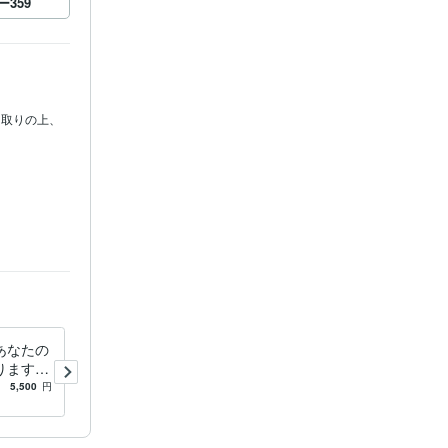
ー
359
り取りの上、
あなたの
こころに寄り添うアロマ50
ります
種：レポートを提供します
り」から
【大人の学び】アロマテラピ
5,500
円
5.0
(99)
1,000
円
り。
ーをセルフケアに役立てたい
人へ。