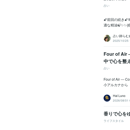
占い
🌠前回の続き
適な精油🍃✨
占い師らむ
2025/10/25 
Four of 
中で心を整
占い
Four of Air
小アルカナから「Four
Hal Luno
2026/08/01 
香りで心を
ライフスタイル