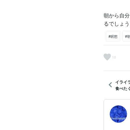
朝から自分
るでしょう
#瞑想
#
10
イライ
食べたく