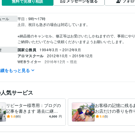
メッセージを送る
フォロ
無料で見積り相談
ュール
平日：9時〜17時

土日、祝日も急ぎの場合は対応しています。

※納品後のキャンセル、修正等はお受けいたしかねますので、事前にや
ご納得いただいてからご依頼くださいますようお願いいたします。
国家公務員
1994年3月 ~ 2012年9月
歴
アロマスクール
2012年10月 ~ 2015年12月
WEBライター
2016年12月 ~ 現在
実績をもっと見る
アロマテラピー インストラクター
取得年 : 2009年
検定
アロマテラピーアドバイザー
取得年 : 2008年
ライティング・翻訳
ブログ記事の作成
分野
の人気サービス
住まい・美容・生活相談
アロマテラピー
リピーター様専用：ブログの
お客様の記憶に残る
法政大学
1990年3月 ~ 1994年2月
歴
記事を書きます 過去に継続
お店だけの香りを作
して当サービスをご利用頂い
「このお店、いい香
5.0
(85)
4,000
円
5.0
(5)
た方専用のサービスです。
生まれるファンづく