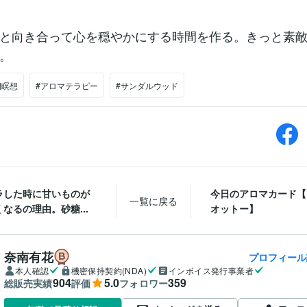
と向き合って心を穏やかにする時間を作る。きっと素敵
。
朝瞑想
#アロマテラピー
#サンダルウッド
ラした時に甘いものが
今日のアロマカード【
一覧に戻る
なるの理由。砂糖...
オットー】
奈南有花
プロフィール
本人確認
機密保持契約(NDA)
インボイス発行事業者
904
5.0
359
総販売実績
評価
フォロワー