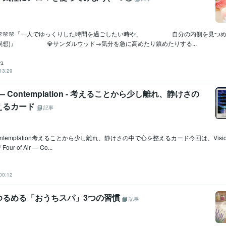
🌠🌸🌸🌸『一人でゆっくりした時間を過ごしたい時や、 自分の内側を見つ
✨(瞑想)』 💎サンダルウッド→気分を急に高めたり鎮めたりする...
ね
13:29
Air ― Contemplation - 考えることから少し離れ、静けさの
えるカード
記事
 ― Contemplation考えることから少し離れ、静けさの中で心を整えるカード今回は、Vision Q
 of Air ― Co...
00:12
ゆるめる「おうちスパ」3つの習慣
記事