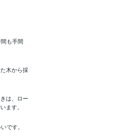
。
時間も手間
った木から採
ときは、ロー
思います。
いいです。