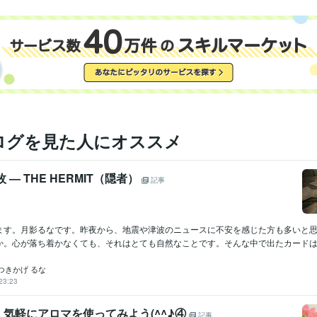
ログを見た人にオススメ
枚 — THE HERMIT（隠者）
記事
ます。月影るなです。昨夜から、地震や津波のニュースに不安を感じた方も多いと
。心が落ち着かなくても、それはとても自然なことです。そんな中で出たカードは 「
つきかげ るな
23:23
/25 気軽にアロマを使ってみよう(^^♪④
記事