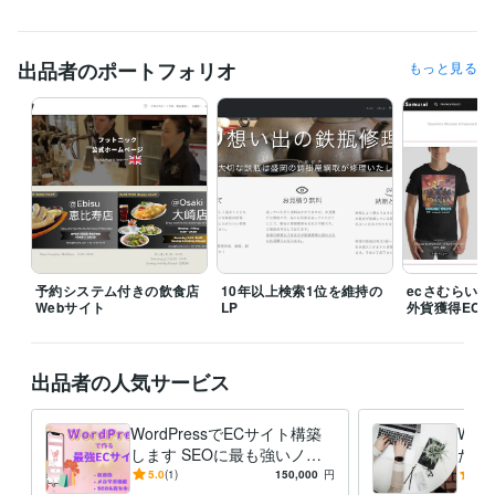
火鉢の道具展
2004年4月 ~ 現在
資格・検定
出品者のポートフォリオ
もっと見る
LikedIn SEOアセスメント
取得年 : 2022年
プログラミング言語・フレームワーク
CSS:20年
HTML:20年
JavaScript:5年
PHP:14年
Python:1年
ビジネス・クリエイティブツール
Joomla!:5年
Wix:5年
WordPress:15年
Shopify:3年
カラーミーショップ:10年
Google Analytics:18年
Google Search Console:18年
Google Tag Manager:1年
Hubspot:3年
Zoho:10年
Stable Diffusion:2年
ChatGPT:2年
Perplexity AI:2年
Midjourney:2年
Bard:2年
DALL-E:2年
niji・journey:2年
予約システム付きの飲食店
10年以上検索1位を維持の
ecさむらい 
Webサイト
LP
外貨獲得EC
Final Cut Pro:5年
Vrew:2年
その他ツール
Anthropic Claude:3年
Gemini Pro:2年
Pika AI:1年
出品者の人気サービス
Creative Reality Studio:2年
SUNO AI:2年
Dify:1年
Github:5年
Anaconda:2年
VScode:10年
OpenAI Playground:1年
WordPressでECサイト構築
Wor
Anthropic workbench:1年
AI Studio Google:1年
Fliki:1年
します SEOに最も強いノー
たしま
Ideogram:1年
Noteboo LM:1年
ChatGPT:3年
Kling AI:2年
Runway:2年
コードECサイト｜越境EC完
トラ
5.0
(1)
150,000
円
5.0
Vrew:3年
Perplexity Pro:1年