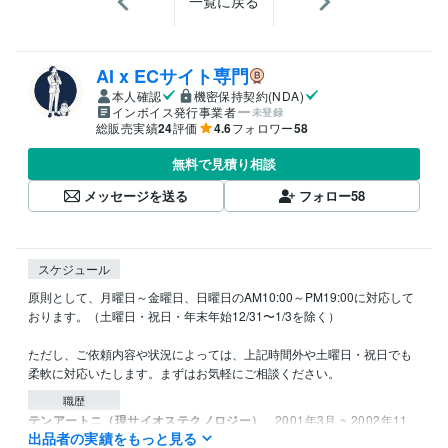
一覧に戻る
AI x ECサイト専門
本人確認
機密保持契約(NDA)
インボイス発行事業者
未登録
総販売実績
24
評価
4.6
フォロワー
58
無料で見積り相談
メッセージを送る
フォロー
58
スケジュール
原則として、月曜日～金曜日、日曜日のAM10:00～PM19:00に対応して
おります。（土曜日・祝日・年末年始12/31〜1/3を除く）

ただし、ご依頼内容や状況によっては、上記時間外や土曜日・祝日でも
柔軟に対応いたします。まずはお気軽にご相談ください。
職歴
テンアートニ（現サイオステクノロジー）
2001年3月 ~ 2002年11
出品者の実績をもっと見る
月