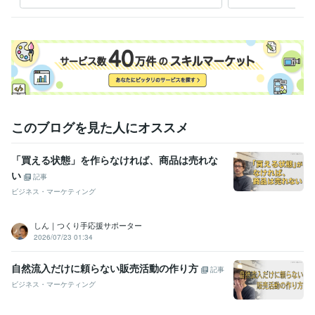
全対応
して
得意分野
Web制作・HP作成・EC構築
ECサイト、ネットショップの構築と運
営
ビジネス
Web
ECサイト
WordPress
住まい・美容・生活相談
火鉢・茶道・お茶全てと北欧テーブルウェ
ア
火鉢・囲炉裏のご相談
空間コーディネーター
火鉢
囲炉裏
茶道
お茶
学歴
このブログを見た人にオススメ
神奈川大学
2002年3月 ~ 2025年2月
「買える状態」を作らなければ、商品は売れな
語学力
英語
ビジネスレベル
い
記事
ビジネス・マーケティング
しん｜つくり手応援サポーター
2026/07/23 01:34
自然流入だけに頼らない販売活動の作り方
記事
ビジネス・マーケティング