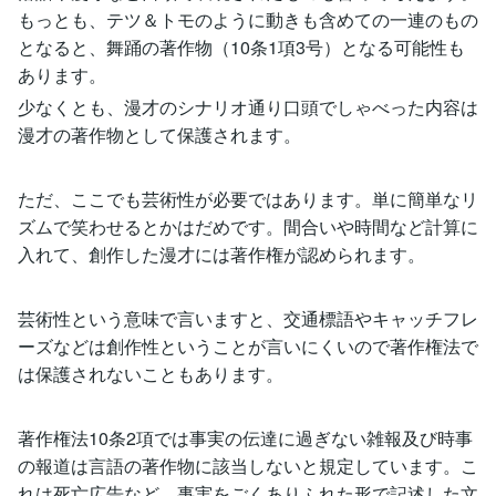
もっとも、テツ＆トモのように動きも含めての一連のもの
となると、舞踊の著作物（10条1項3号）となる可能性も
あります。
少なくとも、漫才のシナリオ通り口頭でしゃべった内容は
漫才の著作物として保護されます。
ただ、ここでも芸術性が必要ではあります。単に簡単なリ
ズムで笑わせるとかはだめです。間合いや時間など計算に
入れて、創作した漫才には著作権が認められます。
芸術性という意味で言いますと、交通標語やキャッチフレ
ーズなどは創作性ということが言いにくいので著作権法で
は保護されないこともあります。
著作権法10条2項では事実の伝達に過ぎない雑報及び時事
の報道は言語の著作物に該当しないと規定しています。こ
れは死亡広告など、事実をごくありふれた形で記述した文