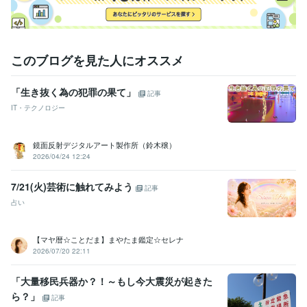
ライフスタイル・その他 / 講師・インストラクター
経験年数 : 20年
職歴
南本町行政書士事務所
2019年1月 ~ 現在
このブログを見た人にオススメ
受賞歴
2023年度行政書士試験対策講座
2025年度行政書士試験対策講座
20
「生き抜く為の犯罪の果て」
記事
26年度行政書士試験対策講座
IT・テクノロジー
資格・検定
行政書士
取得年 : 2018年
鏡面反射デジタルアート製作所（鈴木穣）
2026/04/24 12:24
プログラミング言語・フレームワーク
Google Cloud Platform:5年
7/21(火)芸術に触れてみよう
記事
ビジネス・クリエイティブツール
占い
Wix:10年
WordPress:6年
JIMDO:6年
Excel:20年
Google サイト:20年
Google スプレッドシート:15年
Google スライド:5年
Google ドキュメント:10年
PowerPoint:20年
Word:20年
【マヤ暦☆ことだま】まやたま鑑定☆セレナ
2026/07/20 22:11
Google Analytics:7年
ChatGPT:2年
Bard:2年
Adobe Premiere Pro:3年
Adobe Illustrator:3年
Adobe Flash:7年
「大量移民兵器か？！～もし今大震災が起きた
得意分野
ら？」
記事
ビジネス代行・事務代行
契約書・業務委託契約書・利用規約修正
契