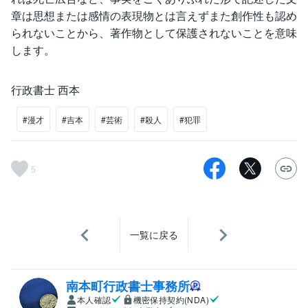
章は思想または感情の表現物とは言えずまた創作性も認め
られないことから、著作物として保護されないことを意味
します。
行政書士 西本
#漫才
#吉本
#芸術
#殺人
#犯罪
5
一覧に戻る
南本町行政書士事務所
本人確認
機密保持契約(NDA)