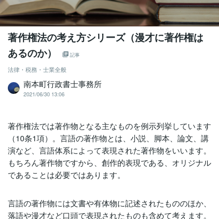
著作権法の考え方シリーズ（漫才に著作権は
あるのか）
記事
法律・税務・士業全般
南本町行政書士事務所
2021/06/30 13:06
著作権法では著作物となる主なものを例示列挙しています
（10条1項）。言語の著作物とは、小説、脚本、論文、講
演など、言語体系によって表現された著作物をいいます。
もちろん著作物ですから、創作的表現である、オリジナル
であることは必要ではあります。
言語の著作物には文書や有体物に記述されたもののほか、
落語や漫才など口頭で表現されたものも含めて考えます。