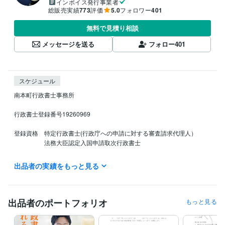
インボイス発行事業者
総販売実績
773
評価
5.0
フォロワー
401
無料で見積り相談
メッセージを送る
フォロー
401
スケジュール
南本町行政書士事務所　

行政書士登録番号19260969

登録資格　特定行政書士(行政庁への申請に対する審査請求代理人）

　　　　　法務大臣認定入国申請取次行政書士

契約書作成を含めすべての業務は365日受付けています。返信は年末年
出品者の実績をもっと見る
始、土日祝日、定休日を除き1時間〜12時間以内に致します。

やり取りは迅速に行いますのでお急ぎの方もぜひお問い合わせくださ
い。

出品者のポートフォリオ
もっと見る
このお問い合わせ段階で契約に関する法務相談を詳細に行います。ここ