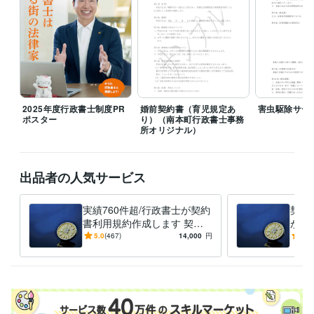
では料金はいただきませんので、ぜひご活用ください。

また、守秘義務によりご提示いただきました個人情報はご依頼の有無に
関わらず現在、将来に渡り外部にもれることはございません。ご安心く
ださい。

契約書作成、利用規約、覚書、誓約書、業務委託契約書の作成、その他
の書面など、個人間、法人間におけるお取引、取り決めをしたいといっ
2025年度行政書士制度PR
婚前契約書（育児規定あ
害虫駆除サー
た幅広いご相談をお受けいたします。

ポスター
り）（南本町行政書士事務
所オリジナル）
◯契約書、利用規約作成納期について

原則翌日となりますが、場合によりお時間をいただくことがあります。
出品者の人気サービス
お問い合わせください。

◯各種許認可申請書類のご相談

実績760件超/行政書士が契約
契約
サービスタイトルにあげていない事業、個人の方の権利に関する許可に
書利用規約作成します 契約
がプ
つきましてもお問い合わせいただきましたら調査致します。
書、利用規約、業務委託、取
プロ
5.0
(467)
14,000
円
5.0
引内容に従い的確に修正しま
なビ
経験職種
す。
構築
マーケティング / ブランディング
経験年数 : 12年
営業 / 法人営業
経験年数 : 10年
コンサルタント / 経営コンサルタント
経験年数 : 11年
士業・専門職 / 行政書士
経験年数 : 11年