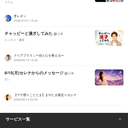
コラム
約書・業務委託契約・利用規約作成
契約法務、取引に関するアドバ
イス
公正証書遺言書原案作成、死後事務委任
契約書
契約書作成
利用規約
利用規約相談
プライバシーポリシー
李レオン
NDA
秘密保持
賃貸借
業務委託契約書
行政書士
2026/07/01 15:00
集客・マーケティング相談
経営相談
チャッピーと漫才してみた
記事
学歴
エンタメ・趣味
国内大学院
2012年3月 ~ 2014年2月
語学力
クリアプラス｜〜頭と心を整える〜
英語
ビジネスレベル
2026/06/15 13:26
6/15(月)セレナからのメッセージ
記事
占い
【マヤ暦☆ことだま】まやたま鑑定☆セレナ
2026/06/14 23:59