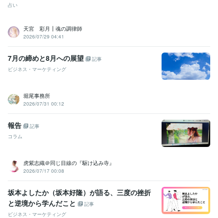
占い
天宮 彩月┃魂の調律師
2026/07/29 04:41
7月の締めと8月への展望
記事
ビジネス・マーケティング
堀尾事務所
2026/07/31 00:12
報告
記事
コラム
虎紫志織＠同じ目線の『駆け込み寺』
2026/07/17 00:08
坂本よしたか（坂本好隆）が語る、三度の挫折
と逆境から学んだこと
記事
ビジネス・マーケティング