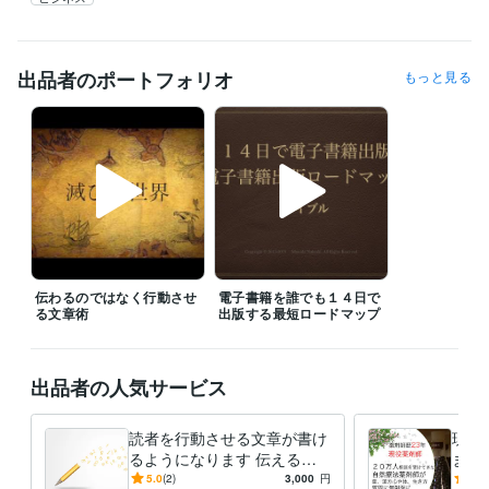
出品者のポートフォリオ
もっと見る
伝わるのではなく行動させ
電子書籍を誰でも１４日で
る文章術
出版する最短ロードマップ
出品者の人気サービス
読者を行動させる文章が書け
現役
るようになります 伝えるの
ます
ではなく行動させる文章術を
もと
5.0
(2)
3,000
円
4.9