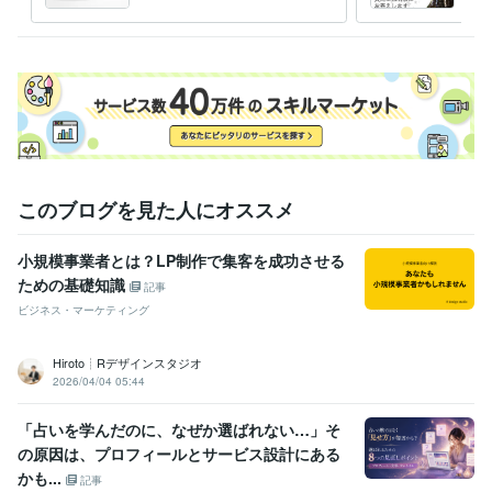
ゲームで学ぶ
問に
このブログを見た人にオススメ
小規模事業者とは？LP制作で集客を成功させる
ための基礎知識
記事
ビジネス・マーケティング
Hiroto┊Rデザインスタジオ
2026/04/04 05:44
「占いを学んだのに、なぜか選ばれない…」そ
の原因は、プロフィールとサービス設計にある
かも...
記事