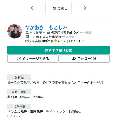
一覧に戻る
なかあき もとし
本人確認
機密保持契約(NDA)
未登録
インボイス発行事業者
未登録
総販売実績
109
評価
4.8
フォロワー
108
無料で見積り相談
メッセージを送る
フォロー
108
受賞歴
某一流企業化粧品会社　S生堂で電子書籍からオファーがあり登壇
資格・検定
薬剤師
取得年 : 1998年
得意分野
ビジネス代行・事務代行
ライティング、動画編集
ビジネス