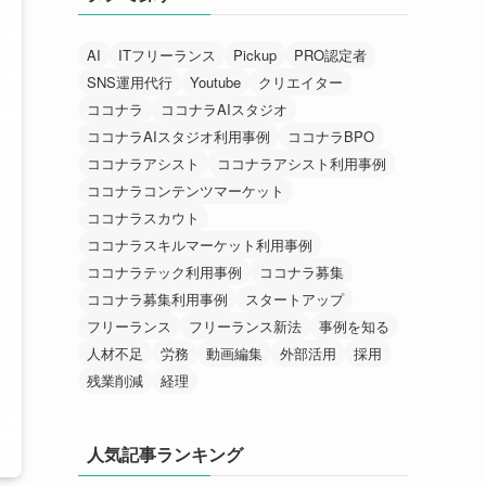
AI
ITフリーランス
Pickup
PRO認定者
SNS運用代行
Youtube
クリエイター
ココナラ
ココナラAIスタジオ
ココナラAIスタジオ利用事例
ココナラBPO
ココナラアシスト
ココナラアシスト利用事例
ココナラコンテンツマーケット
ココナラスカウト
ココナラスキルマーケット利用事例
ココナラテック利用事例
ココナラ募集
ココナラ募集利用事例
スタートアップ
フリーランス
フリーランス新法
事例を知る
人材不足
労務
動画編集
外部活用
採用
残業削減
経理
人気記事ランキング