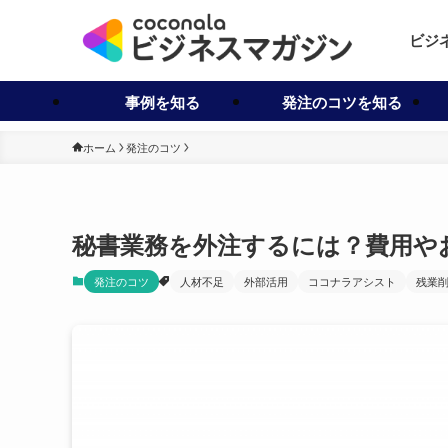
ビジ
事例を知る
発注のコツを知る
ホーム
発注のコツ
秘書業務を外注するには？費用や
発注のコツ
人材不足
外部活用
ココナラアシスト
残業