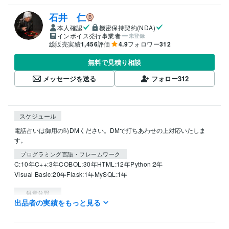
石井 仁
本人確認
機密保持契約(NDA)
インボイス発行事業者
未登録
総販売実績
1,456
評価
4.9
フォロワー
312
無料で見積り相談
メッセージを送る
フォロー
312
スケジュール
電話占いは御用の時DMください。DMで打ちあわせの上対応いたしま
す。
プログラミング言語・フレームワーク
C:10年
C++:3年
COBOL:30年
HTML:12年
Python:2年
Visual Basic:20年
Flask:1年
MySQL:1年
得意分野
出品者の実績をもっと見る
占い
密教占星法・梅花心易・地理風水
占い