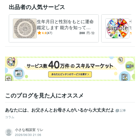
出品者の人気サービス
生年月日と性別をもとに運命
七政
鑑定します 能力を知って可
す 
能な多くの道のより良き選択
に関
4.9
(47)
200
円
/分
4.8
を
す。
このブログを見た人にオススメ
あなたには、お父さんとお母さんがいるから大丈夫だよ
記事
コラム
小さな相談室 リレ
2026/06/30 21:06