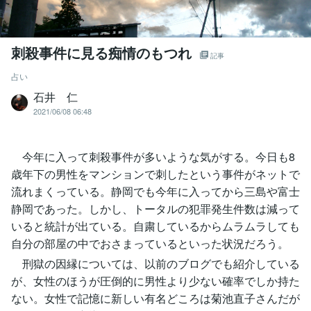
刺殺事件に見る痴情のもつれ
記事
占い
石井 仁
2021/06/08 06:48
今年に入って刺殺事件が多いような気がする。今日も8
歳年下の男性をマンションで刺したという事件がネットで
流れまくっている。静岡でも今年に入ってから三島や富士
静岡であった。しかし、トータルの犯罪発生件数は減って
いると統計が出ている。自粛しているからムラムラしても
自分の部屋の中でおさまっているといった状況だろう。
刑獄の因縁については、以前のブログでも紹介している
が、女性のほうが圧倒的に男性より少ない確率でしか持た
ない。女性で記憶に新しい有名どころは菊池直子さんだが