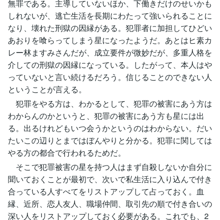
無罪である。主導していないほか、下働きだけのせいかも
しれないが、逃亡生活を長期にわたって強いられることに
なり、壊れた刑獄の因縁がある。犯罪者に加担してひどい
あおりを喰らってしまう星になったようだ。あとはヒ素カ
レー林ますみさんだが、成立要件が微妙だが、多重人格を
介しての刑獄の因縁になっている。したがって、本人はや
っていないと言い続けるだろう。信じることのできない人
ということが言える。
犯罪をやる方は、わかるとして、犯罪の被害にあう方は
わからんのかというと、犯罪の被害にあう方も星には出
る。出るけれどもいつ会うかというのはわからない。だい
たいこの辺りとまではぼんやりと分かる。犯罪に関しては
やる方の都合で行われるためだ。
そこで犯罪被害の星を持つ人はまず自殺しないか自分に
聞いておくことが最初で、次いで私生活に入り込んで付き
合っている人すべてをリストアップして占っておく。血
縁、近所、恋人友人、職場仲間、取引先の順で付き合いの
深い人をリストアップしておく必要がある。これでも、2