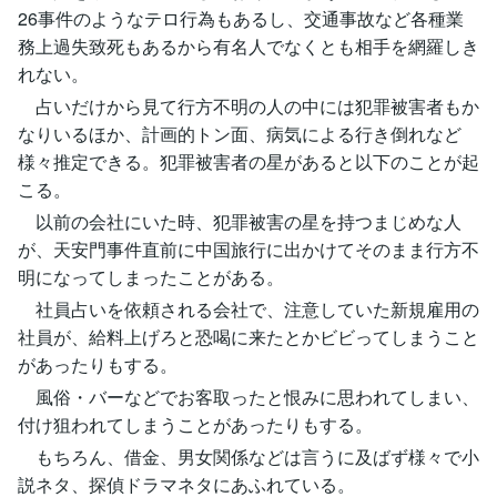
26事件のようなテロ行為もあるし、交通事故など各種業
務上過失致死もあるから有名人でなくとも相手を網羅しき
れない。
占いだけから見て行方不明の人の中には犯罪被害者もか
なりいるほか、計画的トン面、病気による行き倒れなど
様々推定できる。犯罪被害者の星があると以下のことが起
こる。
以前の会社にいた時、犯罪被害の星を持つまじめな人
が、天安門事件直前に中国旅行に出かけてそのまま行方不
明になってしまったことがある。
社員占いを依頼される会社で、注意していた新規雇用の
社員が、給料上げろと恐喝に来たとかビビってしまうこと
があったりもする。
風俗・バーなどでお客取ったと恨みに思われてしまい、
付け狙われてしまうことがあったりもする。
もちろん、借金、男女関係などは言うに及ばず様々で小
説ネタ、探偵ドラマネタにあふれている。