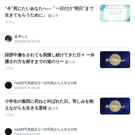
“今”死にたいあなたへ―「一日だけ“明日”まで
生きてもらうために」
記事
コラム
倉澤ちえ
2026/06/22 04:42
誹謗中傷をされても我慢し続けてきた日々 ー弁
護士の方を探すまでの道のりー
記事
コラム
mp2顔写真鑑定士ー顔写真から人生を分析
2026/05/18 05:39
小学生の集団に死ねと叫ばれた日。苦しみを抱
えながらも生きる意味
記事
コラム
mp2顔写真鑑定士ー顔写真から人生を分析
2026/04/30 03:40