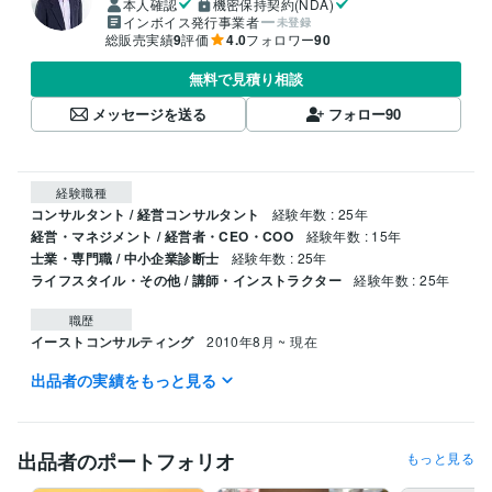
本人確認
機密保持契約(NDA)
インボイス発行事業者
未登録
総販売実績
9
評価
4.0
フォロワー
90
無料で見積り相談
メッセージを送る
フォロー
90
経験職種
コンサルタント / 経営コンサルタント
経験年数 : 25年
経営・マネジメント / 経営者・CEO・COO
経験年数 : 15年
士業・専門職 / 中小企業診断士
経験年数 : 25年
ライフスタイル・その他 / 講師・インストラクター
経験年数 : 25年
職歴
イーストコンサルティング
2010年8月 ~ 現在
出品者の実績をもっと見る
受賞歴
ちょっとの「気づき」であなたが変わる、仕事が変わる
「顧客体験
コミュニティ」で気づいて「なりたい自分」になる！
出品者のポートフォリオ
もっと見る
資格・検定
中小企業診断士
取得年 : 1998年