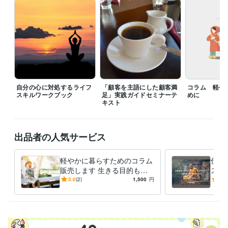
中小企業診断士（商業）
取得年 : 1997年
得意分野
ビジネス代行・事務代行
顧客を主語にした顧客満足の実践
飲食
販売
サービス
悩み相談・カウンセリング
自分の心に対処するライフスキル
仕事の悩み
人間関係
自分の心に対処するライフ
「顧客を主語にした顧客満
コラム 軽や
スキルワークブック
足」実践ガイドセミナーテ
めに
キスト
出品者の人気サービス
軽やかに暮らすためのコラム
仕事
販売します 生きる目的も必
ステ
要。でも、今は生きたい理由
ろが
3.0
(2)
1,500
円
5.0
があるだけで幸せだ。
りま