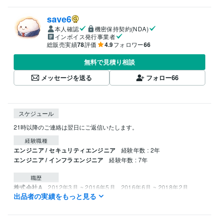
save6
本人確認
機密保持契約(NDA)
インボイス発行事業者
総販売実績
78
評価
4.9
フォロワー
66
無料で見積り相談
メッセージを送る
フォロー
66
スケジュール
21時以降のご連絡は翌日にご返信いたします。
経験職種
エンジニア / セキュリティエンジニア
経験年数 : 2年
エンジニア / インフラエンジニア
経験年数 : 7年
職歴
株式会社A
2012年3月 ~ 2016年5月
2016年6月 ~ 2018年2月
出品者の実績をもっと見る
株式会社B
2019年2月 ~ 2020年2月
受賞歴