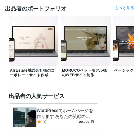
学業奨励賞
出品者のポートフォリオ
もっと見る
資格・検定
情報処理技術者（基本情報技術者）
取得年 : 2011年
メンタル心理カウンセラー
取得年 : 2023年
上級心理カウンセラー
取得年 : 2023年
プログラミング言語・フレームワーク
HTML:10年
JavaScript:10年
CSS:10年
Python:5年
C#:3年
ビジネス・クリエイティブツール
WordPress:3年
Google Analytics:1年
Google Search Console:1年
AirEstate株式会社様のコ
MORUCOペットモデル様
ベーシックプ
ChatGPT:1年
Affinity Photo:0年
AviUtl:2年
Affinity Designer:0年
ーポレートサイト作成
のWEBサイト制作
Blender:0年
Excel:10年
PowerPoint:10年
Word:10年
学歴
出品者の人気サービス
神奈川県⽴翠嵐⾼校
2002年3月 ~ 2005年2月
⻘⼭学院⼤学
2006年3月 ~ 2010年2月
WordPressでホームページを
⻘⼭学院⼤学院
2010年3月 ~ 2012年2月
作ります あなたの笑顔のた
めに。想いを、成果に。
-
(1)
20,000
円