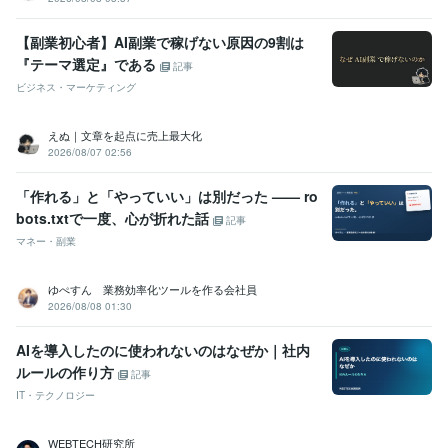
【副業初心者】AI副業で稼げない原因の9割は
『テーマ選定』である
記事
ビジネス・マーケティング
えぬ｜文章を起点に売上最大化
2026/08/07 02:56
「作れる」と「やっていい」は別だった —— ro
bots.txtで一度、心が折れた話
記事
マネー・副業
ゆぺすん 業務効率化ツールを作る会社員
2026/08/08 01:30
AIを導入したのに使われないのはなぜか｜社内
ルールの作り方
記事
IT・テクノロジー
WEBTECH研究所