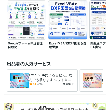
研究・開発・設計 / 機械設計
経験年数 : 7年
職歴
Softex Celware
2022年6月 ~ 現在
受賞歴
Excel VBA開発を超効率化するプログラミングテクニック
資格・検定
G検定（ジェネラリスト検定）
取得年 : 2020年
Googleフォーム申込管理
Excel VBAでDXF図面を自
閉曲線スプラ
自動化
動置換
BA実装
プログラミング言語・フレームワーク
VBA:11年
JavaScript:3年
Python:1年
Google Apps Script:5年
HTML:4年
SQL:2年
TypeScript:1年
Visual Basic:11年
VB:11年
出品者の人気サービス
Electron:1年
.NET:1年
Microsoft SQL Server:1年
SQLite:4年
Git:4年
GitHub:4年
Excel VBAによる自動化。な
GA
んでも承ります シフト自動
化・
ビジネス・クリエイティブツール
化/在庫管理/書類作成/ブラッ
票作成
Wix:3年
Excel:13年
Google スプレッドシート:4年
Word:13年
5.0
(459)
29,000
円
4.9
クボックスツール保守
レイ
Looker Studio:2年
ChatGPT:2年
AutoCAD:3年
Jw_cad:2年
Rhinoceros:2年
その他ツール
Excel VBA:12年