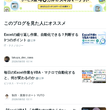
得意分野
IT相談・システム開発
Excelツール開発
ExcelとPython連携
ハイエ
ンドExcelツール開発
Excel
VBA
プログラミング
数学
デザイン
業務改善
シフト表
このブログを見た人にオススメ
介護
学校
在庫管理
学習指導・資格・キャリア相談
ExcelVBAのコーティング対応
ココ
ナラでの販売アドバイス
Excelの繰り返し作業、自動化できる？判断する
Excel
VBA
ココナラ
上級
3つのポイント
記事
IT・テクノロジー
学歴
大阪府立大学
2009年3月 ~ 2013年2月
takuya_dev_rawa
2026/08/05 10:14
毎日のExcel作業をVBA・マクロで自動化する
と、何が変わるのか
記事
ビジネス・マーケティング
制作・業務サポート YUTO
2026/08/02 13:11
【Excel VBA】「金曜なのに終わらない…」か