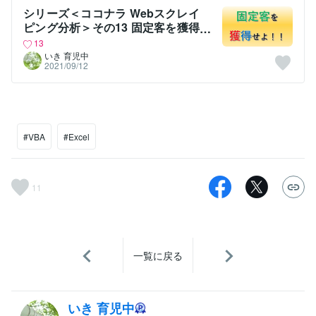
シリーズ＜ココナラ Webスクレイ
ピング分析＞その13 固定客を獲得
せよ！！
13
いき 育児中
2021/09/12
#VBA
#Excel
11
一覧に戻る
いき 育児中