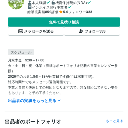
本人確認
機密保持契約(NDA)
インボイス発行事業者
総販売実績
859
評価
5.0
フォロワー
333
無料で見積り相談
メッセージを送る
フォロー
333
スケジュール
月水木金　9:30～17:00

火・土・日・祝　休業（詳細はポートフォリオ記載の営業カレンダー参
照）

2026年のお盆は8/8～18が休業日です(8/11は稼働可能)。

対応時間外でもメッセージ返信可能です。

本業と育児と併用しての対応となりますので、急な対応はできない場合
もありますこと予め了承ください。
出品者の実績をもっと見る
経験職種
エンジニア / RPAエンジニア（マクロ・VBA）
経験年数 : 10年
Webサービス・制作 / HTMLコーダー・マークアップエンジニア
営業 / 個人営業
出品者のポートフォリオ
もっと見る
コンサルタント / 業務プロセスコンサルタント
経験年数 : 1年