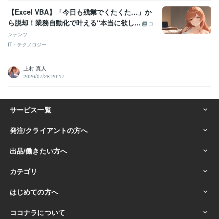
【Excel VBA】「今日も残業でくたくた…」か
ら脱却！業務自動化で叶える“本当に欲し...
コ
ンテンツ
IT・テクノロジー
上村 真人
2026/07/28 20:17