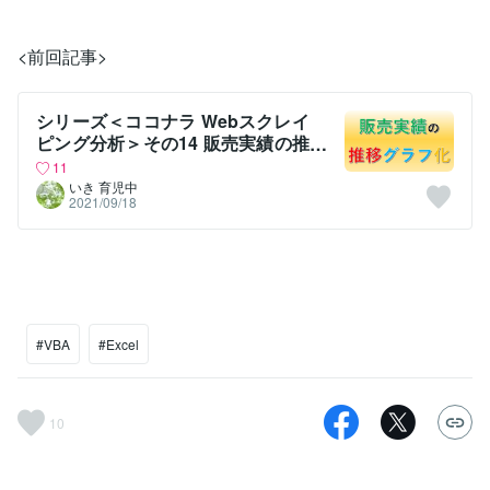
<前回記事>
シリーズ＜ココナラ Webスクレイ
ピング分析＞その14 販売実績の推
移グラフ化
11
いき 育児中
2021/09/18
#VBA
#Excel
10