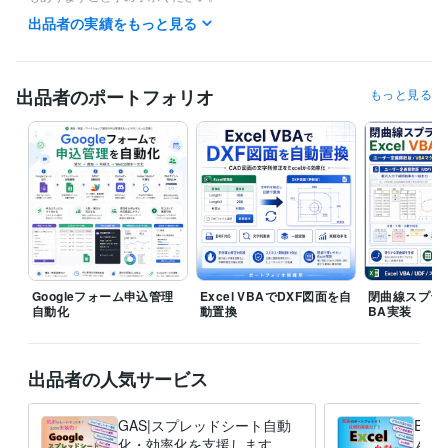
出品者の実績をもっと見る
経験職種
エンジニア / RPAエンジニア（マクロ・VBA）
経験年数 : 10年
Webサービス・制作 / HTMLコーダー・マークアップエンジニア
営業 / 個人営業
出品者のポートフォリオ
もっと見る
コンサルタント / 業務プロセスコンサルタント
経験年数 : 1年
研究・開発・設計 / 機械設計
経験年数 : 7年
職歴
Softex Celware
2022年6月 ~ 現在
受賞歴
Excel VBA開発を超効率化するプログラミングテクニック
資格・検定
G検定（ジェネラリスト検定）
取得年 : 2020年
Googleフォーム申込管理
Excel VBAでDXF図面を自
閉曲線スプラ
自動化
動置換
BA実装
プログラミング言語・フレームワーク
VBA:11年
JavaScript:3年
Python:1年
Google Apps Script:5年
HTML:4年
SQL:2年
TypeScript:1年
Visual Basic:11年
VB:11年
出品者の人気サービス
Electron:1年
.NET:1年
Microsoft SQL Server:1年
SQLite:4年
Git:4年
GitHub:4年
GAS|スプレッドシート自動
Exc
化・効率化を支援します 帳
んで
ビジネス・クリエイティブツール