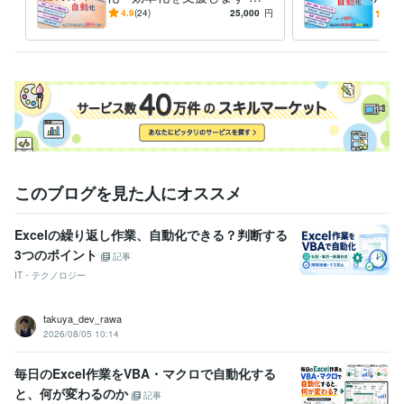
票作成／Gmail／Slack／スク
化/
Wix:3年
Excel:13年
Google スプレッドシート:4年
Word:13年
4.9
(24)
25,000
円
5.0
レイピング／API連携
クボ
Looker Studio:2年
ChatGPT:2年
AutoCAD:3年
Jw_cad:2年
Rhinoceros:2年
その他ツール
Excel VBA:12年
得意分野
IT相談・システム開発
Excelツール開発
ExcelとPython連携
ハイエ
ンドExcelツール開発
Excel
VBA
プログラミング
数学
デザイン
業務改善
シフト表
このブログを見た人にオススメ
介護
学校
在庫管理
学習指導・資格・キャリア相談
ExcelVBAのコーティング対応
ココ
ナラでの販売アドバイス
Excelの繰り返し作業、自動化できる？判断する
Excel
VBA
ココナラ
上級
3つのポイント
記事
IT・テクノロジー
学歴
大阪府立大学
2009年3月 ~ 2013年2月
takuya_dev_rawa
2026/08/05 10:14
毎日のExcel作業をVBA・マクロで自動化する
と、何が変わるのか
記事