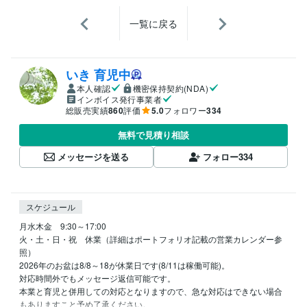
一覧に戻る
いき 育児中
本人確認
機密保持契約(NDA)
インボイス発行事業者
総販売実績
860
評価
5.0
フォロワー
334
無料で見積り相談
メッセージを送る
フォロー
334
スケジュール
月水木金　9:30～17:00

火・土・日・祝　休業（詳細はポートフォリオ記載の営業カレンダー参
照）

2026年のお盆は8/8～18が休業日です(8/11は稼働可能)。

対応時間外でもメッセージ返信可能です。

本業と育児と併用しての対応となりますので、急な対応はできない場合
もありますこと予め了承ください。