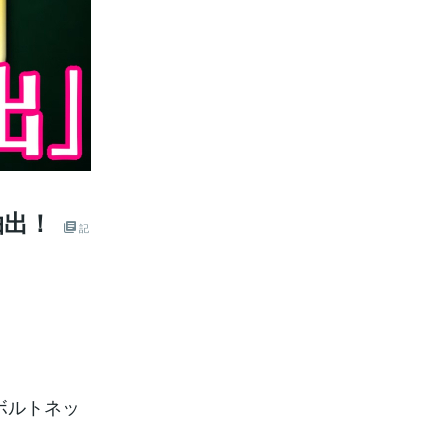
抽出！
記
ボルトネッ