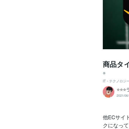
商品タ
事
IT・テクノロジ
⭐️⭐
2021/06/
他ECサイ
クになって