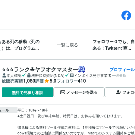
もある列の移動（列の
フォロワー０でも、自
一覧に戻る
）は、プログラム...
来る！Twitterで商...
⭐️⭐️⭐️ランク☘ヤフオクマスター
プロフィール
本人確認
機密保持契約(NDA)
インボイス発行事業者
未登録
1,080
5.0
410
総販売実績
評価
フォロワー
メッセージを送る
フォロ
無料で見積り相談
ュール
平日：10時〜18時

※土日祝日、及び年末年始、特異日は、お休みを頂いております。

御見積による無料ツール作成ご依頼は、1見積毎に1ツールでお願いいたし
dows環境でのご相談は関係ないのですが、Macでのシステム開発をご