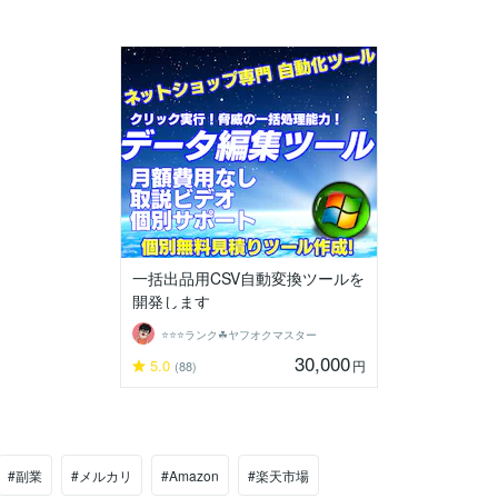
一括出品用CSV自動変換ツールを
開発します
⭐️⭐️⭐️ランク☘ヤフオクマスター
30,000
5.0
円
(88)
#副業
#メルカリ
#Amazon
#楽天市場