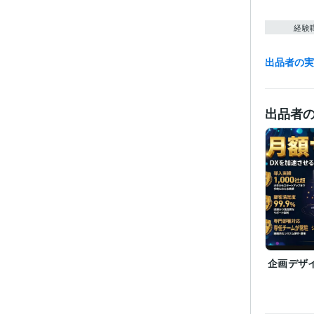
経験
出品者の
職
受賞
出品者
資格・
プログラ
語・フレー
ビジネス・
ティブ
企画デザ
得意