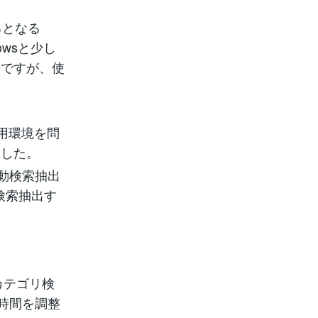
るとなる
wsと少し
のですが、使
。
使用環境を問
ました。
自動検索抽出
検索抽出す
カテゴリ検
時間を調整