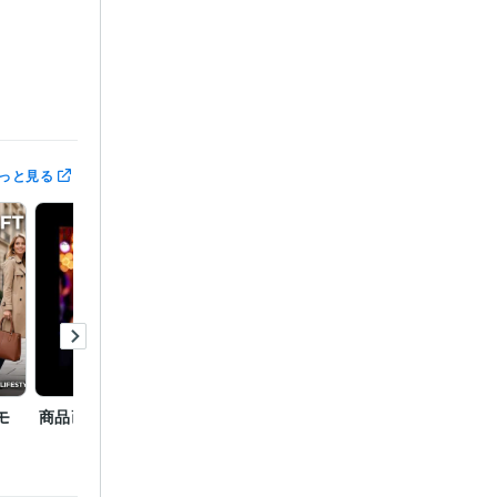
っと見る
ュメント:15年
1年
モ
商品画像1枚から動画生成
メルカリ在庫管理システ
ECサ
ム
ジ画像