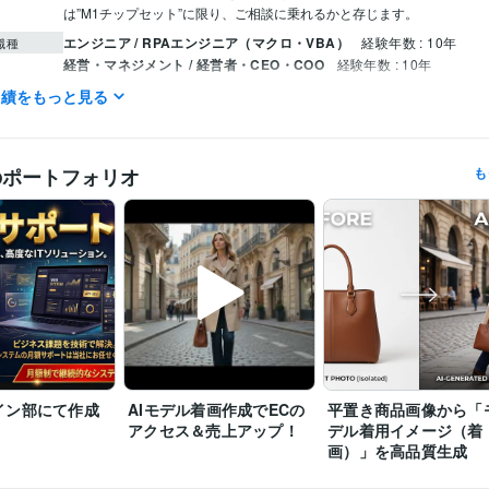
は”M1チップセット”に限り、ご相談に乗れるかと存じます。
エンジニア / RPAエンジニア（マクロ・VBA）
経験年数 : 10年
職種
経営・マネジメント / 経営者・CEO・COO
経験年数 : 10年
実績をもっと見る
田辺テックシステム開発会社
2014年3月 ~ 現在
歴
フランチャイズ含め全国600店　売上ランキング2位
歴
のポートフォリオ
も
ファイナンシャル・プランナー（CFP）
取得年 : 2024年
検定
CGクリエイター検定ベーシック
取得年 : 1998年
乙種危険物取扱者
取得年 : 2003年
情報処理技術者（第二種情報処理技術者）
取得年 : 1997年
Google Apps Script:3年
JavaScript:3年
Python:3年
Node.js:0年
ミング言
ムワーク
Google Cloud Platform:2年
Access:3年
Excel:30年
Google スプレッドシート:15年
Google ドキ
クリエイ
ツール
Numbers:15年
BASE:10年
Makeshop:1年
Shopify:1年
STORES:1年
カラーミーショップ:1年
弥生会計:10年
UiPath:3年
ChatGPT:2年
Bard:
イン部にて作成
AIモデル着画作成でECの
平置き商品画像から「
Adobe Photoshop:5年
Adobe Premiere Pro:5年
PowerDirector:0年
アクセス＆売上アップ！
デル着用イメージ（着
Adobe Illustrator:3年
Canva:3年
MediBang Paint:10年
画）」を高品質生成
ビジネス代行・事務代行
ネットショップ運営に関わるあらゆる相談
分野