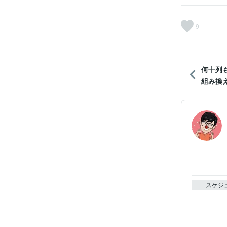
9
何十列
組み換え
スケジ