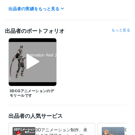
出品者の実績をもっと見る
ビジネス・クリエイティブツール
Maya:17年
Adobe After Effects:8年
Blender:4年
Adobe Photoshop:8年
出品者のポートフォリオ
もっと見る
得意分野
動画編集・映像制作
CGアニメーション/モーション
ゲーム、アニメ、映像
3DCGアニメーションのデ
モリールです
出品者の人気サービス
3Dアニメーション制作、承
CG