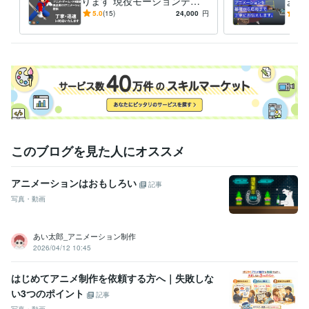
ります 現役モーションデザ
ます
イナーが高品質なアニメーシ
また
5.0
(15)
24,000
円
5.0
ョンを作成します
お教
このブログを見た人にオススメ
アニメーションはおもしろい
記事
写真・動画
あい太郎_アニメーション制作
2026/04/12 10:45
はじめてアニメ制作を依頼する方へ｜失敗しな
い3つのポイント
記事
写真・動画