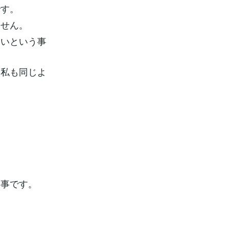
です。
ません。
ないという事
ら私も同じよ
。
う事です。