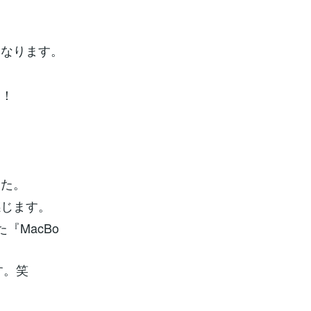
。
くなります。
た！
した。
感じます。
『MacBo
す。笑