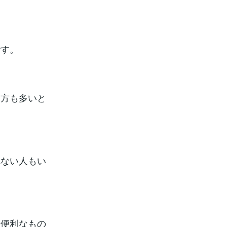
です。
う方も多いと
。
れない人もい
る便利なもの