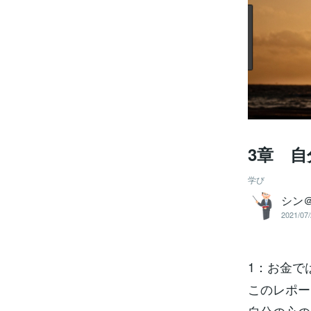
3章 
学び
シン
2021/07/
1：お金で
このレポー