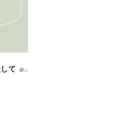
談して
記